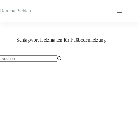
Zum
Inhalt
Bau mal Schlau
springen
Schlagwort
Heizmatten für Fußbodenheizung
Keine
Ergebnisse