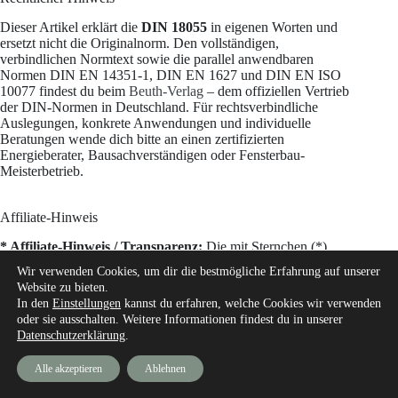
Dieser Artikel erklärt die
DIN 18055
in eigenen Worten und
ersetzt nicht die Originalnorm. Den vollständigen,
verbindlichen Normtext sowie die parallel anwendbaren
Normen DIN EN 14351-1, DIN EN 1627 und DIN EN ISO
10077 findest du beim
Beuth-Verlag
– dem offiziellen Vertrieb
der DIN-Normen in Deutschland. Für rechtsverbindliche
Auslegungen, konkrete Anwendungen und individuelle
Beratungen wende dich bitte an einen zertifizierten
Energieberater, Bausachverständigen oder Fensterbau-
Meisterbetrieb.
Affiliate-Hinweis
* Affiliate-Hinweis / Transparenz:
Die mit Sternchen (*)
gekennzeichneten Links sind sogenannte Affiliate-Links zu
Wir verwenden Cookies, um dir die bestmögliche Erfahrung auf unserer
Amazon und OBI. Wenn du über einen solchen Link
Website zu bieten.
einkaufst, erhalte ich als Partner der jeweiligen Plattform eine
In den
Einstellungen
kannst du erfahren, welche Cookies wir verwenden
kleine Provision vom Anbieter. Für dich entstehen dabei
keine
oder sie ausschalten. Weitere Informationen findest du in unserer
Mehrkosten
– der Kaufpreis bleibt identisch. Damit
Datenschutzerklärung
.
unterstützt du meine Arbeit auf Bau mal Schlau und
ermöglichst es mir, weiterhin kostenlose Ratgeber und
Alle akzeptieren
Ablehnen
Fachartikel zu erstellen. Vielen Dank!