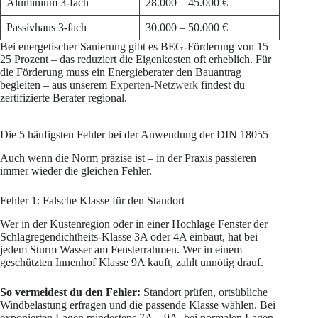
Aluminium 3-fach
28.000 – 45.000 €
Passivhaus 3-fach
30.000 – 50.000 €
Bei energetischer Sanierung gibt es BEG-Förderung von 15 –
25 Prozent – das reduziert die Eigenkosten oft erheblich. Für
die Förderung muss ein Energieberater den Bauantrag
begleiten – aus unserem
Experten-Netzwerk
findest du
zertifizierte Berater regional.
Die 5 häufigsten Fehler bei der Anwendung der DIN 18055
Auch wenn die Norm präzise ist – in der Praxis passieren
immer wieder die gleichen Fehler.
Fehler 1: Falsche Klasse für den Standort
Wer in der Küstenregion oder in einer Hochlage Fenster der
Schlagregendichtheits-Klasse 3A oder 4A einbaut, hat bei
jedem Sturm Wasser am Fensterrahmen. Wer in einem
geschützten Innenhof Klasse 9A kauft, zahlt unnötig drauf.
So vermeidest du den Fehler:
Standort prüfen, ortsübliche
Windbelastung erfragen und die passende Klasse wählen. Bei
exponierten Lagen mindestens 7A – 9A, bei normalen Lagen