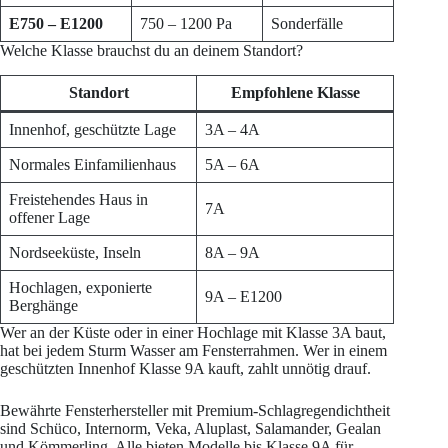
E750 – E1200
750 – 1200 Pa
Sonderfälle
Welche Klasse brauchst du an deinem Standort?
Standort
Empfohlene Klasse
Innenhof, geschützte Lage
3A – 4A
Normales Einfamilienhaus
5A – 6A
Freistehendes Haus in
7A
offener Lage
Nordseeküste, Inseln
8A – 9A
Hochlagen, exponierte
9A – E1200
Berghänge
Wer an der Küste oder in einer Hochlage mit Klasse 3A baut,
hat bei jedem Sturm Wasser am Fensterrahmen. Wer in einem
geschützten Innenhof Klasse 9A kauft, zahlt unnötig drauf.
Bewährte Fensterhersteller mit Premium-Schlagregendichtheit
sind Schüco, Internorm, Veka, Aluplast, Salamander, Gealan
und Kömmerling. Alle bieten Modelle bis Klasse 9A für