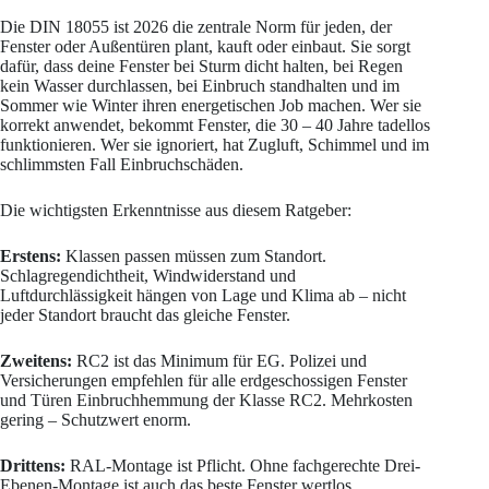
Die DIN 18055 ist 2026 die zentrale Norm für jeden, der
Fenster oder Außentüren plant, kauft oder einbaut. Sie sorgt
dafür, dass deine Fenster bei Sturm dicht halten, bei Regen
kein Wasser durchlassen, bei Einbruch standhalten und im
Sommer wie Winter ihren energetischen Job machen. Wer sie
korrekt anwendet, bekommt Fenster, die 30 – 40 Jahre tadellos
funktionieren. Wer sie ignoriert, hat Zugluft, Schimmel und im
schlimmsten Fall Einbruchschäden.
Die wichtigsten Erkenntnisse aus diesem Ratgeber:
Erstens:
Klassen passen müssen zum Standort.
Schlagregendichtheit, Windwiderstand und
Luftdurchlässigkeit hängen von Lage und Klima ab – nicht
jeder Standort braucht das gleiche Fenster.
Zweitens:
RC2 ist das Minimum für EG. Polizei und
Versicherungen empfehlen für alle erdgeschossigen Fenster
und Türen Einbruchhemmung der Klasse RC2. Mehrkosten
gering – Schutzwert enorm.
Drittens:
RAL-Montage ist Pflicht. Ohne fachgerechte Drei-
Ebenen-Montage ist auch das beste Fenster wertlos.