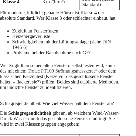
Klasse 4
3 m³/(h·m²)
Standard)
Für moderne, luftdicht gebaute Häuser ist Klasse 4 der
absolute Standard. Wer Klasse 3 oder schlechter einbaut, hat:
Zugluft an Fensterfugen
Heizenergieverluste
Schwierigkeiten mit der Lüftungsanlage (siehe
DIN
1946-6
)
Probleme bei der Bauabnahme nach GEG
Wer Zugluft an seinen alten Fenstern selbst testen will, kann
das mit einem
Trotec PT100 Strömungsmessgerät*
oder dem
klassischen Kerzentest (Kerze vor das geschlossene Fenster
halten – flackert sie?) prüfen. Beides sind etablierte Methoden,
um undichte Fenster zu identifizieren.
Schlagregendichtheit: Wie viel Wasser hält dein Fenster ab?
Die
Schlagregendichtheit
gibt an, ab welchem Wind-Wasser-
Druck Wasser durch das geschlossene Fenster eindringt. Sie
wird in zwei Klassengruppen angegeben: