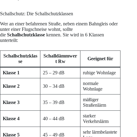
Schallschutz: Die Schallschutzklassen
Wer an einer befahrenen Straße, neben einem Bahngleis oder
unter einer Flugschneise wohnt, sollte
die
Schallschutzklasse
kennen. Sie wird in 6 Klassen
unterteilt:
Schallschutzklas
Schalldämmwer
Geeignet für
se
t Rw
Klasse 1
25 – 29 dB
ruhige Wohnlage
normale
Klasse 2
30 – 34 dB
Wohnlage
mäßiger
Klasse 3
35 – 39 dB
Straßenlärm
starker
Klasse 4
40 – 44 dB
Verkehrslärm
sehr lärmbelastete
Klasse 5
45 – 49 dB