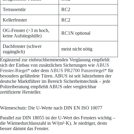
Terrassentür
RC2
Kellerfenster
RC2
OG-Fenster (>3 m hoch,
RC1N optional
keine Aufstiegshilfe)
Dachfenster (schwer
meist nicht nötig
zugänglich)
Ergänzend zur einbruchhemmenden Verglasung empfiehlt
sich der Einbau von zusätzlichen Sicherungen wie
ABUS
Fenster-Riegel*
oder dem
ABUS PR2700 Panzerriegel*
für
besonders gefährdete Türen. ABUS ist seit Jahrzehnten der
deutsche Marktführer im Bereich Sicherheitstechnik – jede
Polizeiberatung empfiehlt ABUS oder vergleichbar
zertifizierte Hersteller.
Wärmeschutz: Die U-Werte nach DIN EN ISO 10077
Parallel zur DIN 18055 ist der U-Wert des Fensters wichtig –
die Wärmedurchlasszahl in W/(m²·K). Je niedriger, desto
besser dämmt das Fenster.