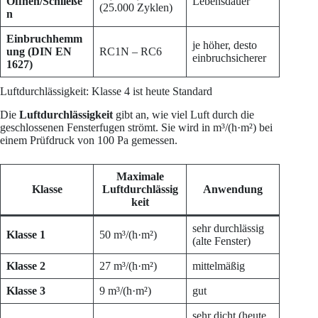
Öffnen/Schließe
Lebensdauer
(25.000 Zyklen)
n
Einbruchhemm
je höher, desto
ung (DIN EN
RC1N – RC6
einbruchsicherer
1627)
Luftdurchlässigkeit: Klasse 4 ist heute Standard
Die
Luftdurchlässigkeit
gibt an, wie viel Luft durch die
geschlossenen Fensterfugen strömt. Sie wird in m³/(h·m²) bei
einem Prüfdruck von 100 Pa gemessen.
Maximale
Klasse
Luftdurchlässig
Anwendung
keit
sehr durchlässig
Klasse 1
50 m³/(h·m²)
(alte Fenster)
Klasse 2
27 m³/(h·m²)
mittelmäßig
Klasse 3
9 m³/(h·m²)
gut
sehr dicht (heute