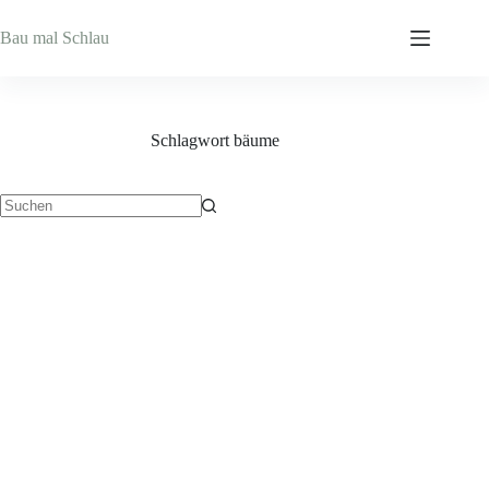
Zum
Inhalt
Bau mal Schlau
springen
Schlagwort
bäume
Keine
Ergebnisse