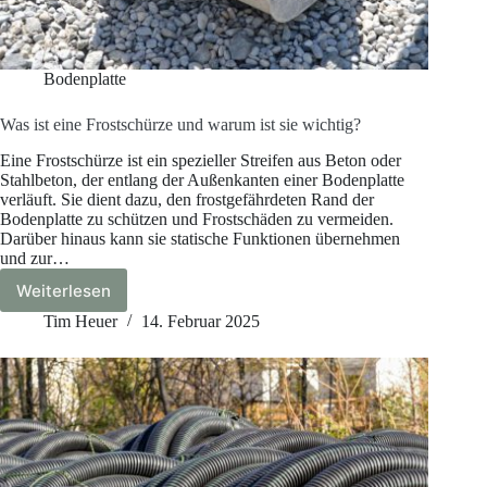
Bodenplatte
Was ist eine Frostschürze und warum ist sie wichtig?
Eine Frostschürze ist ein spezieller Streifen aus Beton oder
Stahlbeton, der entlang der Außenkanten einer Bodenplatte
verläuft. Sie dient dazu, den frostgefährdeten Rand der
Bodenplatte zu schützen und Frostschäden zu vermeiden.
Darüber hinaus kann sie statische Funktionen übernehmen
und zur…
Weiterlesen
Was
ist
Tim Heuer
14. Februar 2025
eine
Frostschürze
und
warum
ist
sie
wichtig?