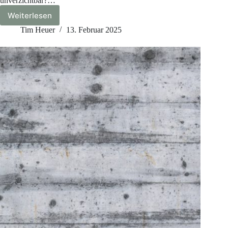
unverzichtbar?…
Weiterlesen
Was
ist
Tim Heuer
13. Februar 2025
eine
Drainage?
Alles,
was
Du
über
Drainagesysteme
wissen
musst