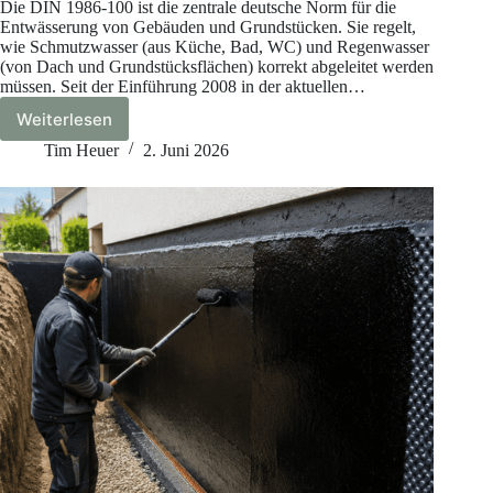
Die DIN 1986-100 ist die zentrale deutsche Norm für die
Entwässerung von Gebäuden und Grundstücken. Sie regelt,
wie Schmutzwasser (aus Küche, Bad, WC) und Regenwasser
(von Dach und Grundstücksflächen) korrekt abgeleitet werden
müssen. Seit der Einführung 2008 in der aktuellen…
Weiterlesen
DIN
1986-
Tim Heuer
2. Juni 2026
100
Entwässerung
2026:
Regenwasser,
Schmutzwasser
&
5
typische
Fehler