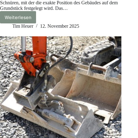
Schnüren, mit der die exakte Position des Gebäudes auf dem
Grundstück festgelegt wird. Das…
Weiterlesen
Was
ist
Tim Heuer
12. November 2025
ein
Schnurgerüst?
–
Bedeutung,
Aufbau
und
Funktion
beim
Hausbau