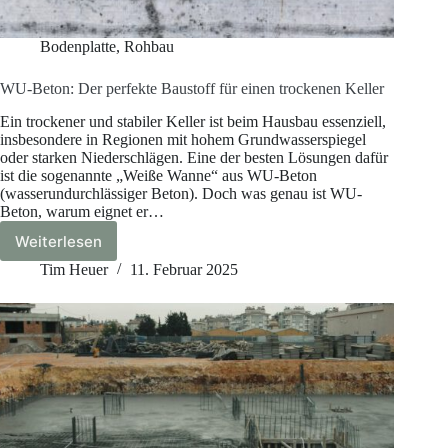
Bodenplatte
,
Rohbau
WU-Beton: Der perfekte Baustoff für einen trockenen Keller
Ein trockener und stabiler Keller ist beim Hausbau essenziell,
insbesondere in Regionen mit hohem Grundwasserspiegel
oder starken Niederschlägen. Eine der besten Lösungen dafür
ist die sogenannte „Weiße Wanne“ aus WU-Beton
(wasserundurchlässiger Beton). Doch was genau ist WU-
Beton, warum eignet er…
Weiterlesen
WU-
Beton:
Tim Heuer
11. Februar 2025
Der
perfekte
Baustoff
für
einen
trockenen
Keller