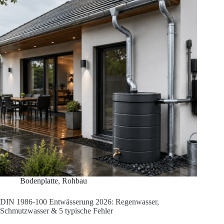
2026:
Typen,
Einbau
&
5
typische
Fehler
Bodenplatte
,
Rohbau
DIN 1986-100 Entwässerung 2026: Regenwasser,
Schmutzwasser & 5 typische Fehler