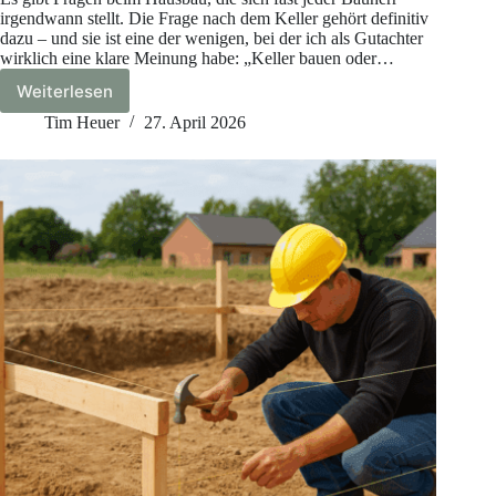
irgendwann stellt. Die Frage nach dem Keller gehört definitiv
dazu – und sie ist eine der wenigen, bei der ich als Gutachter
wirklich eine klare Meinung habe: „Keller bauen oder…
Weiterlesen
Keller
bauen
Tim Heuer
27. April 2026
oder
nicht?
Kosten,
Vor-
und
Nachteile
im
Vergleich
2026