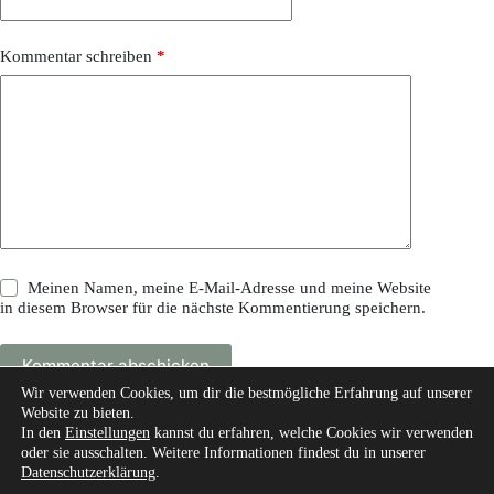
Kommentar schreiben
*
Meinen Namen, meine E-Mail-Adresse und meine Website
in diesem Browser für die nächste Kommentierung speichern.
Kommentar abschicken
Wir verwenden Cookies, um dir die bestmögliche Erfahrung auf unserer
Website zu bieten.
In den
Einstellungen
kannst du erfahren, welche Cookies wir verwenden
oder sie ausschalten. Weitere Informationen findest du in unserer
Datenschutzerklärung
.
Start
Über mich
Unsere Autoren