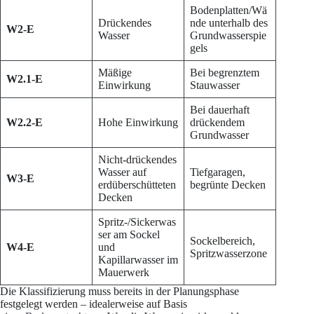
Bodenplatten/Wä
Drückendes
nde unterhalb des
W2-E
Wasser
Grundwasserspie
gels
Mäßige
Bei begrenztem
W2.1-E
Einwirkung
Stauwasser
Bei dauerhaft
W2.2-E
Hohe Einwirkung
drückendem
Grundwasser
Nicht-drückendes
Wasser auf
Tiefgaragen,
W3-E
erdüberschütteten
begrünte Decken
Decken
Spritz-/Sickerwas
ser am Sockel
Sockelbereich,
W4-E
und
Spritzwasserzone
Kapillarwasser im
Mauerwerk
Die Klassifizierung muss bereits in der Planungsphase
festgelegt werden – idealerweise auf Basis