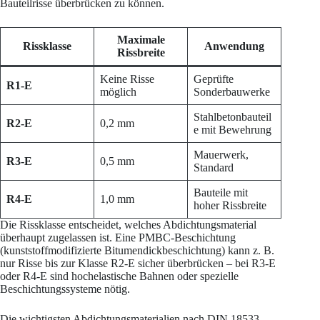
Bauteilrisse überbrücken zu können.
Maximale
Rissklasse
Anwendung
Rissbreite
Keine Risse
Geprüfte
R1-E
möglich
Sonderbauwerke
Stahlbetonbauteil
R2-E
0,2 mm
e mit Bewehrung
Mauerwerk,
R3-E
0,5 mm
Standard
Bauteile mit
R4-E
1,0 mm
hoher Rissbreite
Die Rissklasse entscheidet, welches Abdichtungsmaterial
überhaupt zugelassen ist. Eine PMBC-Beschichtung
(kunststoffmodifizierte Bitumendickbeschichtung) kann z. B.
nur Risse bis zur Klasse R2-E sicher überbrücken – bei R3-E
oder R4-E sind hochelastische Bahnen oder spezielle
Beschichtungssysteme nötig.
Die wichtigsten Abdichtungsmaterialien nach DIN 18533