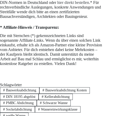
DIN-Normen in Deutschland oder
hier direkt bestellen
.* Für
rechtsverbindliche Auslegungen, konkrete Anwendungen und
Streitfälle wende dich bitte an einen zertifizierten
Bausachverständigen, Architekten oder Bauingenieur.
* Affiliate-Hinweis / Transparenz:
Die mit Sternchen (*) gekennzeichneten Links sind
sogenannte Affiliate-Links. Wenn du über einen solchen Link
einkaufst, erhalte ich als Amazon-Partner eine kleine Provision
vom Anbieter. Für dich entstehen dabei keine Mehrkosten –
der Kaufpreis bleibt identisch. Damit unterstützt du meine
Arbeit auf Bau mal Schlau und ermöglichst es mir, weiterhin
kostenlose Ratgeber zu erstellen. Vielen Dank!
Schlagwörter
#
Bauwerksabdichtung
#
Bauwerksabdichtung Kosten
#
DIN 18195 abgelöst
#
Kellerabdichtung
#
PMBC Abdichtung
#
Schwarze Wanne
#
Sockelabdichtung
#
Wassereinwirkungsklasse
#
weiße Wanne