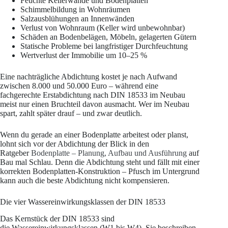
Feuchte Kellerwände und Bodenplatten
Schimmelbildung in Wohnräumen
Salzausblühungen an Innenwänden
Verlust von Wohnraum (Keller wird unbewohnbar)
Schäden an Bodenbelägen, Möbeln, gelagerten Gütern
Statische Probleme bei langfristiger Durchfeuchtung
Wertverlust der Immobilie um 10–25 %
Eine nachträgliche Abdichtung kostet je nach Aufwand
zwischen 8.000 und 50.000 Euro – während eine
fachgerechte Erstabdichtung nach DIN 18533 im Neubau
meist nur einen Bruchteil davon ausmacht. Wer im Neubau
spart, zahlt später drauf – und zwar deutlich.
Wenn du gerade an einer Bodenplatte arbeitest oder planst,
lohnt sich vor der Abdichtung der Blick in den
Ratgeber
Bodenplatte – Planung, Aufbau und Ausführung
auf
Bau mal Schlau. Denn die Abdichtung steht und fällt mit einer
korrekten Bodenplatten-Konstruktion – Pfusch im Untergrund
kann auch die beste Abdichtung nicht kompensieren.
Die vier Wassereinwirkungsklassen der DIN 18533
Das Kernstück der DIN 18533 sind
die Wassereinwirkungsklassen (W1 bis W4). Sie beschreiben,