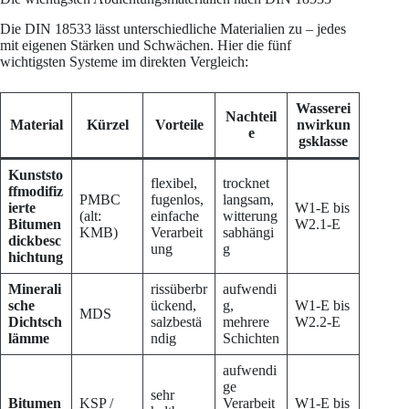
Die DIN 18533 lässt unterschiedliche Materialien zu – jedes
mit eigenen Stärken und Schwächen. Hier die fünf
wichtigsten Systeme im direkten Vergleich:
Wasserei
Nachteil
Material
Kürzel
Vorteile
nwirkun
e
gsklasse
Kunststo
flexibel,
trocknet
ffmodifiz
PMBC
fugenlos,
langsam,
ierte
W1-E bis
(alt:
einfache
witterung
Bitumen
W2.1-E
KMB)
Verarbeit
sabhängi
dickbesc
ung
g
hichtung
Minerali
rissüberbr
aufwendi
sche
ückend,
g,
W1-E bis
MDS
Dichtsch
salzbestä
mehrere
W2.2-E
lämme
ndig
Schichten
aufwendi
ge
sehr
Bitumen
KSP /
Verarbeit
W1-E bis