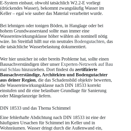
E-System einbaut, obwohl tatsächlich W2.2-E vorliegt
(drückendes Wasser), bekommt zwangsläufig Wasser im
Keller – egal wie sauber das Material verarbeitet wurde.
Bei lehmigen oder tonigen Böden, in Hanglage oder bei
hohem Grundwasserstand sollte man immer eine
Wassereinwirkungsklasse höher wählen als nominell nötig
wäre. Im Streitfall hilft nur ein neutrales
Bodengutachten
, das
die tatsächliche Wasserbelastung dokumentiert.
Wer hier unsicher ist oder bereits Probleme hat, sollte einen
Bausachverständigen über unser
Experten-Netzwerk auf Bau
mal Schlau
hinzuziehen. Dort findest du
zertifizierte
Bausachverständige, Architekten und Bodengutachter
aus deiner Region
, die das Schadensbild objektiv bewerten,
die Wassereinwirkungsklasse nach DIN 18533 korrekt
einstufen und dir eine belastbare Grundlage für Sanierung
oder Mängelanzeige liefern.
DIN 18533 und das Thema Schimmel
Eine fehlerhafte Abdichtung nach DIN 18533 ist eine der
häufigsten Ursachen für Schimmel im Keller und in
Wohnräumen. Wasser dringt durch die Außenwand ein,