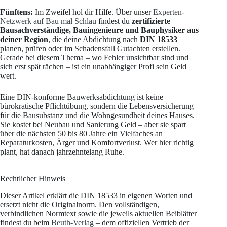
Fünftens:
Im Zweifel hol dir Hilfe. Über unser
Experten-
Netzwerk auf Bau mal Schlau
findest du
zertifizierte
Bausachverständige, Bauingenieure und Bauphysiker aus
deiner Region
, die deine Abdichtung nach
DIN 18533
planen, prüfen oder im Schadensfall Gutachten erstellen.
Gerade bei diesem Thema – wo Fehler unsichtbar sind und
sich erst spät rächen – ist ein unabhängiger Profi sein Geld
wert.
Eine DIN-konforme Bauwerksabdichtung ist keine
bürokratische Pflichtübung, sondern die Lebensversicherung
für die Bausubstanz und die Wohngesundheit deines Hauses.
Sie kostet bei Neubau und Sanierung Geld – aber sie spart
über die nächsten 50 bis 80 Jahre ein Vielfaches an
Reparaturkosten, Ärger und Komfortverlust. Wer hier richtig
plant, hat danach jahrzehntelang Ruhe.
Rechtlicher Hinweis
Dieser Artikel erklärt die DIN 18533 in eigenen Worten und
ersetzt nicht die Originalnorm. Den vollständigen,
verbindlichen Normtext sowie die jeweils aktuellen Beiblätter
findest du beim
Beuth-Verlag
– dem offiziellen Vertrieb der