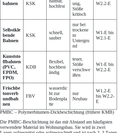
haltbar,
bahnen
KSK
ung,
W2.2-E
hochfest
Stöße
kritisch
nur bei
Selbstkle
trockene
schnell,
W1-E bis
bende
KSK
m
sauber
W2.1-E
Bahnen
Untergru
nd
Kunststo
teuer,
ffbahnen
flexibel,
Stöße
W1-E bis
(PVC,
KDB
hochbest
verschwe
W2.2-E
EPDM,
ändig
ißen
FPO)
Frischbe
wasserdic
W1.2-E
tonverb
ht zur
nur
FBV
bis W2.2-
undbah
Bodenpla
Neubau
E
nen
tte
PMBC – Polymerbitumen-Dickbeschichtung (frühere KMB)
Die PMBC-Beschichtung ist das mit Abstand am häufigsten
verwendete Material im Wohnungsbau. Sie wird in zwei
Lagen aufgespritzt oder aufgespachtelt und ist nach 2–3 Tagen