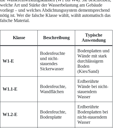
welche Art und Stärke der Wasserbelastung am Gebäude
vorliegt – und welches Abdichtungssystem dementsprechend
nötig ist. Wer die falsche Klasse wählt, wählt automatisch das
falsche Material.
Typische
Klasse
Beschreibung
Anwendung
Bodenplatten und
Bodenfeuchte
Wände mit stark
und nicht-
W1-E
durchlässigem
stauendes
Boden
Sickerwasser
(Kies/Sand)
Erdberührte
Bodenfeuchte,
Wände bei nicht-
W1.1-E
Wandflächen
stauendem
Wasser
Erdberührte
Bodenfeuchte,
Bodenplatten bei
W1.2-E
Bodenplatte
nicht-stauendem
Wasser