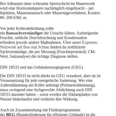
Bei Altbauten ohne wirksame Sperrschicht im Mauerwerk
wird eine Horizontalsperre nachträglich eingebracht – per
Injektion, Maueraustausch oder Mauersägeverfahren. Kosten:
80–200 €/lfd. m.
Vor jeder Kellerabdichtung sollte
ein
Bausachverständiger
die Ursache klären. Aufsteigende
Feuchte, seitliche Durchfeuchtung und Kondensation
erfordern jeweils andere Maßnahmen. Über unser
Experten-
Netzwerk auf Bau mal Schlau
findest du zertifizierte
Sachverständige, die per Messung (Feuchteprotokoll, CM-
Wert, Salzanalyse) die richtige Diagnose stellen.
DIN 18533 und das Gebäudeenergiegesetz (GEG)
Die DIN 18533 ist nicht direkt im GEG verankert, aber sie ist
Voraussetzung für jede energetische Sanierung. Wer eine
Außendämmung am Keller anbringt (Perimeterdämmung),
muss zwingend eine fachgerechte Abdichtung nach DIN
18533 darunter haben – sonst werden die Dämmplatten von
Wasser hinterlaufen und verlieren ihre Wirkung.
Auch im Zusammenhang mit Förderprogrammen
der
BEG
(Bundesförderung für effiziente Gebäude) ist die