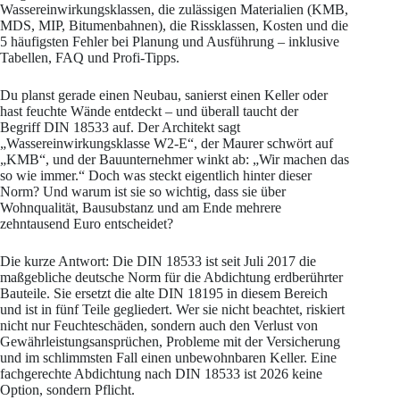
Wassereinwirkungsklassen, die zulässigen Materialien (KMB,
MDS, MIP, Bitumenbahnen), die Rissklassen, Kosten und die
5 häufigsten Fehler bei Planung und Ausführung – inklusive
Tabellen, FAQ und Profi-Tipps.
Du planst gerade einen Neubau, sanierst einen Keller oder
hast feuchte Wände entdeckt – und überall taucht der
Begriff DIN 18533 auf. Der Architekt sagt
„Wassereinwirkungsklasse W2-E“, der Maurer schwört auf
„KMB“, und der Bauunternehmer winkt ab: „Wir machen das
so wie immer.“ Doch was steckt eigentlich hinter dieser
Norm? Und warum ist sie so wichtig, dass sie über
Wohnqualität, Bausubstanz und am Ende mehrere
zehntausend Euro entscheidet?
Die kurze Antwort: Die DIN 18533 ist seit Juli 2017 die
maßgebliche deutsche Norm für die Abdichtung erdberührter
Bauteile. Sie ersetzt die alte DIN 18195 in diesem Bereich
und ist in fünf Teile gegliedert. Wer sie nicht beachtet, riskiert
nicht nur Feuchteschäden, sondern auch den Verlust von
Gewährleistungsansprüchen, Probleme mit der Versicherung
und im schlimmsten Fall einen unbewohnbaren Keller. Eine
fachgerechte Abdichtung nach DIN 18533 ist 2026 keine
Option, sondern Pflicht.