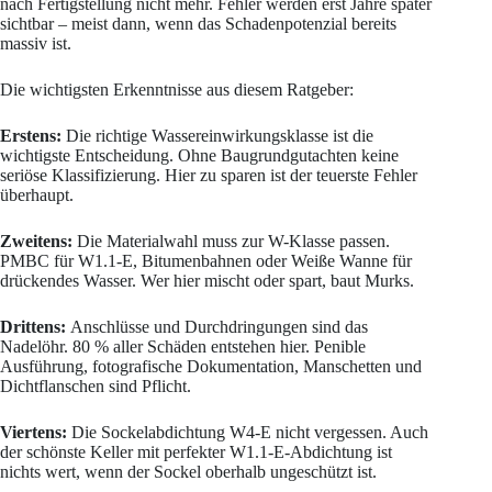
nach Fertigstellung nicht mehr. Fehler werden erst Jahre später
sichtbar – meist dann, wenn das Schadenpotenzial bereits
massiv ist.
Die wichtigsten Erkenntnisse aus diesem Ratgeber:
Erstens:
Die richtige Wassereinwirkungsklasse ist die
wichtigste Entscheidung. Ohne Baugrundgutachten keine
seriöse Klassifizierung. Hier zu sparen ist der teuerste Fehler
überhaupt.
Zweitens:
Die Materialwahl muss zur W-Klasse passen.
PMBC für W1.1-E, Bitumenbahnen oder Weiße Wanne für
drückendes Wasser. Wer hier mischt oder spart, baut Murks.
Drittens:
Anschlüsse und Durchdringungen sind das
Nadelöhr. 80 % aller Schäden entstehen hier. Penible
Ausführung, fotografische Dokumentation, Manschetten und
Dichtflanschen sind Pflicht.
Viertens:
Die Sockelabdichtung W4-E nicht vergessen. Auch
der schönste Keller mit perfekter W1.1-E-Abdichtung ist
nichts wert, wenn der Sockel oberhalb ungeschützt ist.