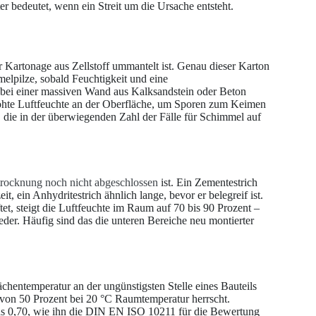
r bedeutet, wenn ein Streit um die Ursache entsteht.
r Kartonage aus Zellstoff ummantelt ist. Genau dieser Karton
melpilze, sobald Feuchtigkeit und eine
ei einer massiven Wand aus Kalksandstein oder Beton
rhöhte Luftfeuchte an der Oberfläche, um Sporen zum Keimen
 die in der überwiegenden Zahl der Fälle für Schimmel auf
trocknung noch nicht abgeschlossen
ist. Ein Zementestrich
, ein Anhydritestrich ähnlich lange, bevor er belegreif ist.
ftet, steigt die Luftfeuchte im Raum auf 70 bis 90 Prozent –
eder. Häufig sind das die unteren Bereiche neu montierter
entemperatur an der ungünstigsten Stelle eines Bauteils
 von 50 Prozent bei 20 °C Raumtemperatur herrscht.
ens 0,70, wie ihn die DIN EN ISO 10211 für die Bewertung