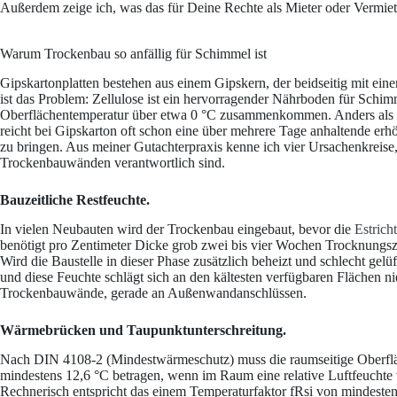
Außerdem zeige ich, was das für Deine Rechte als Mieter oder Vermiete
Warum Trockenbau so anfällig für Schimmel ist
Gipskartonplatten bestehen aus einem Gipskern, der beidseitig mit eine
ist das Problem: Zellulose ist ein hervorragender Nährboden für Schim
Oberflächentemperatur über etwa 0 °C zusammenkommen. Anders als b
reicht bei Gipskarton oft schon eine über mehrere Tage anhaltende e
zu bringen. Aus meiner Gutachterpraxis kenne ich vier Ursachenkreise,
Trockenbauwänden verantwortlich sind.
Bauzeitliche Restfeuchte.
In vielen Neubauten wird der Trockenbau eingebaut, bevor die
Estrich
benötigt pro Zentimeter Dicke grob zwei bis vier Wochen Trocknungszeit
Wird die Baustelle in dieser Phase zusätzlich beheizt und schlecht gelü
und diese Feuchte schlägt sich an den kältesten verfügbaren Flächen ni
Trockenbauwände, gerade an Außenwandanschlüssen.
Wärmebrücken und Taupunktunterschreitung.
Nach DIN 4108-2 (Mindestwärmeschutz) muss die raumseitige Oberfläch
mindestens 12,6 °C betragen, wenn im Raum eine relative Luftfeuchte
Rechnerisch entspricht das einem Temperaturfaktor fRsi von mindest