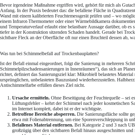
Bevor irgendeine Maßnahme ergriffen wird, gehört für mich als Gutac
Anfang. In der Praxis bedeutet das: die befallene Fläche in Quadratze
Wand mit einem kalibrierten Feuchtemessgerät prüfen und – wo möglich
einem Infrarot-Thermometer oder einer Wärmebildkamera dokumentier
und Temperaturverlauf erlaubt eine belastbare Aussage darüber, ob es 
tiefer in der Konstruktion sitzenden Schaden handelt. Gerade bei Tr
sichtbare Fleck an der Oberfläche oft nur einen Bruchteil dessen ab, wa
Was tun bei Schimmelbefall auf Trockenbauplatten?
Ist der Befall einmal eingeordnet, folgt die Sanierung in mehreren Schr
Schimmelpilzschadensanierungen in Innenräumen“), das sich an Planer
richtet, definiert das Sanierungsziel klar: Mikrobiell belastetes Materia
ursprünglichen, unbelasteten Bauzustand wiederherzustellen. Halbher
Antischimmelfarbe erfüllen dieses Ziel nicht.
Ursache ermitteln.
Ohne Beseitigung der Feuchtequelle – sei e
Lüftungsfehler – kehrt der Schimmel nach jeder kosmetischen Sa
im Internet komplett, dabei ist er der wichtigste.
Betroffene Bereiche absperren.
Die Sanierungsfläche sollte g
etwa mit Folienabtrennung, um eine Sporenverschleppung in un
Befallenes Material entfernen.
Bei Kategorie 2 und 3 nach UBA
großzügig über den sichtbaren Befall hinaus ausgeschnitten und 