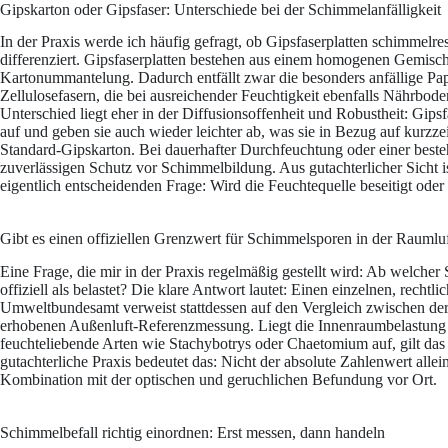
Gipskarton oder Gipsfaser: Unterschiede bei der Schimmelanfälligkeit
In der Praxis werde ich häufig gefragt, ob Gipsfaserplatten schimmelres
differenziert. Gipsfaserplatten bestehen aus einem homogenen Gemisch
Kartonummantelung. Dadurch entfällt zwar die besonders anfällige Papi
Zellulosefasern, die bei ausreichender Feuchtigkeit ebenfalls Nährbod
Unterschied liegt eher in der Diffusionsoffenheit und Robustheit: Gips
auf und geben sie auch wieder leichter ab, was sie in Bezug auf kurzz
Standard-Gipskarton. Bei dauerhafter Durchfeuchtung oder einer best
zuverlässigen Schutz vor Schimmelbildung. Aus gutachterlicher Sicht i
eigentlich entscheidenden Frage: Wird die Feuchtequelle beseitigt oder
Gibt es einen offiziellen Grenzwert für Schimmelsporen in der Raumlu
Eine Frage, die mir in der Praxis regelmäßig gestellt wird: Ab welche
offiziell als belastet? Die klare Antwort lautet: Einen einzelnen, recht
Umweltbundesamt verweist stattdessen auf den Vergleich zwischen der
erhobenen Außenluft-Referenzmessung. Liegt die Innenraumbelastung de
feuchteliebende Arten wie Stachybotrys oder Chaetomium auf, gilt das 
gutachterliche Praxis bedeutet das: Nicht der absolute Zahlenwert allei
Kombination mit der optischen und geruchlichen Befundung vor Ort.
Schimmelbefall richtig einordnen: Erst messen, dann handeln