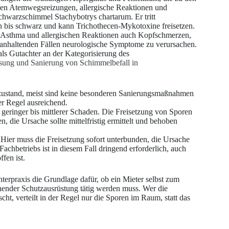
nen Atemwegsreizungen, allergische Reaktionen und
hwarzschimmel Stachybotrys chartarum. Er tritt
n bis schwarz und kann Trichothecen-Mykotoxine freisetzen.
Asthma und allergischen Reaktionen auch Kopfschmerzen,
 anhaltenden Fällen neurologische Symptome zu verursachen.
 als Gutachter an der Kategorisierung des
sung und Sanierung von Schimmelbefall in
zustand, meist sind keine besonderen Sanierungsmaßnahmen
der Regel ausreichend.
geringer bis mittlerer Schaden. Die Freisetzung von Sporen
die Ursache sollte mittelfristig ermittelt und behoben
Hier muss die Freisetzung sofort unterbunden, die Ursache
Fachbetriebs ist in diesem Fall dringend erforderlich, auch
fen ist.
hterpraxis die Grundlage dafür, ob ein Mieter selbst zum
hender Schutzausrüstung tätig werden muss. Wer die
ht, verteilt in der Regel nur die Sporen im Raum, statt das