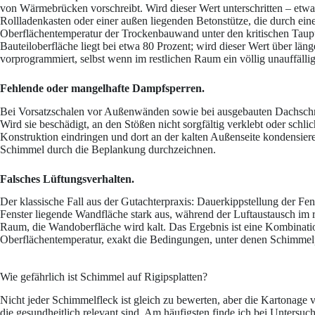
von Wärmebrücken vorschreibt. Wird dieser Wert unterschritten – etw
Rollladenkasten oder einer außen liegenden Betonstütze, die durch eine
Oberflächentemperatur der Trockenbauwand unter den kritischen Taupunk
Bauteiloberfläche liegt bei etwa 80 Prozent; wird dieser Wert über lä
vorprogrammiert, selbst wenn im restlichen Raum ein völlig unauffällig
Fehlende oder mangelhafte Dampfsperren.
Bei Vorsatzschalen vor Außenwänden sowie bei ausgebauten Dachschrä
Wird sie beschädigt, an den Stößen nicht sorgfältig verklebt oder schl
Konstruktion eindringen und dort an der kalten Außenseite kondensiere
Schimmel durch die Beplankung durchzeichnen.
Falsches Lüftungsverhalten.
Der klassische Fall aus der Gutachterpraxis: Dauerkippstellung der Fens
Fenster liegende Wandfläche stark aus, während der Luftaustausch im r
Raum, die Wandoberfläche wird kalt. Das Ergebnis ist eine Kombinatio
Oberflächentemperatur, exakt die Bedingungen, unter denen Schimmel
Wie gefährlich ist Schimmel auf Rigipsplatten?
Nicht jeder Schimmelfleck ist gleich zu bewerten, aber die Kartonage 
die gesundheitlich relevant sind. Am häufigsten finde ich bei Untersuc