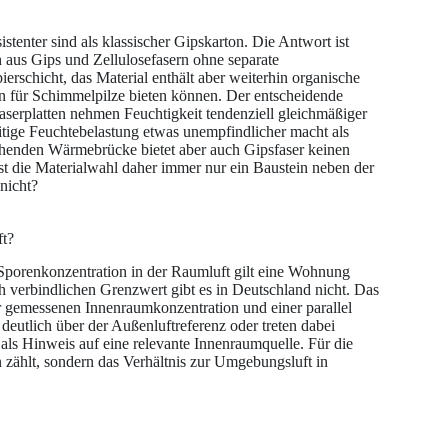
istenter sind als klassischer Gipskarton. Die Antwort ist
 aus Gips und Zellulosefasern ohne separate
erschicht, das Material enthält aber weiterhin organische
en für Schimmelpilze bieten können. Der entscheidende
faserplatten nehmen Feuchtigkeit tendenziell gleichmäßiger
eitige Feuchtebelastung etwas unempfindlicher macht als
ehenden Wärmebrücke bietet aber auch Gipsfaser keinen
st die Materialwahl daher immer nur ein Baustein neben der
 nicht?
ft?
r Sporenkonzentration in der Raumluft gilt eine Wohnung
lich verbindlichen Grenzwert gibt es in Deutschland nicht. Das
 gemessenen Innenraumkonzentration und einer parallel
utlich über der Außenluftreferenz oder treten dabei
als Hinweis auf eine relevante Innenraumquelle. Für die
n zählt, sondern das Verhältnis zur Umgebungsluft in