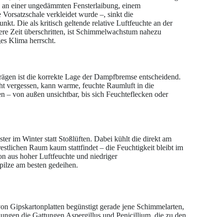
a an einer ungedämmten Fensterlaibung, einem
 Vorsatzschale verkleidet wurde –, sinkt die
t. Die als kritisch geltende relative Luftfeuchte an der
ngere Zeit überschritten, ist Schimmelwachstum nahezu
es Klima herrscht.
gen ist die korrekte Lage der Dampfbremse entscheidend.
icht vergessen, kann warme, feuchte Raumluft in die
n – von außen unsichtbar, bis sich Feuchteflecken oder
ter im Winter statt Stoßlüften. Dabei kühlt die direkt am
estlichen Raum kaum stattfindet – die Feuchtigkeit bleibt im
n aus hoher Luftfeuchte und niedriger
pilze am besten gedeihen.
von Gipskartonplatten begünstigt gerade jene Schimmelarten,
hungen die Gattungen Aspergillus und Penicillium, die zu den