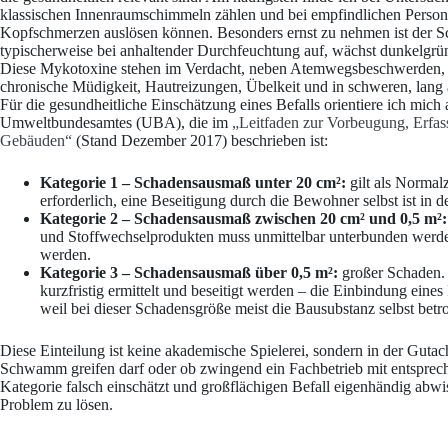
klassischen Innenraumschimmeln zählen und bei empfindlichen Perso
Kopfschmerzen auslösen können. Besonders ernst zu nehmen ist der Sc
typischerweise bei anhaltender Durchfeuchtung auf, wächst dunkelgrü
Diese Mykotoxine stehen im Verdacht, neben Atemwegsbeschwerden, 
chronische Müdigkeit, Hautreizungen, Übelkeit und in schweren, lang
Für die gesundheitliche Einschätzung eines Befalls orientiere ich mich
Umweltbundesamtes (UBA), die im
„Leitfaden zur Vorbeugung, Erfas
Gebäuden“
(Stand Dezember 2017) beschrieben ist:
Kategorie 1 – Schadensausmaß unter 20 cm²:
gilt als Normal
erforderlich, eine Beseitigung durch die Bewohner selbst ist in 
Kategorie 2 – Schadensausmaß zwischen 20 cm² und 0,5 m²:
und Stoffwechselprodukten muss unmittelbar unterbunden werden, 
werden.
Kategorie 3 – Schadensausmaß über 0,5 m²:
großer Schaden. 
kurzfristig ermittelt und beseitigt werden – die Einbindung eines 
weil bei dieser Schadensgröße meist die Bausubstanz selbst betrof
Diese Einteilung ist keine akademische Spielerei, sondern in der Gutac
Schwamm greifen darf oder ob zwingend ein Fachbetrieb mit entsprec
Kategorie falsch einschätzt und großflächigen Befall eigenhändig abwisc
Problem zu lösen.