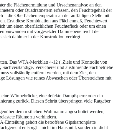
hter die Flächenermittlung und Ursachenanalyse an den
ntimetern oder Quadratmetern erfassen, den Feuchtegehalt der
 – die Oberflächentemperatur an der auffälligen Stelle mit
en. Erst diese Kombination aus Flächenmaß, Feuchtewert
sich um einen oberflächlichen Feuchtefleck oder um einen
ockenbauwänden mit vorgesetzter Dämmebene reicht der
s sich dahinter in der Konstruktion verbirgt.
itten. Das
WTA-Merkblatt 4-12
(„Ziele und Kontrolle von
, Sachverständige, Versicherer und ausführende Fachbetriebe
l muss vollständig entfernt werden, mit dem Ziel, den
zige Lösungen wie reines Abwaschen oder Überstreichen mit
s eine Wärmebrücke, eine defekte Dampfsperre oder ein
nierung zurück. Diesen Schritt überspringen viele Ratgeber
egenüber dem restlichen Wohnraum abgeschottet werden,
belastete Räume zu verhindern.
-Einteilung gehört die betroffene Gipskartonplatte
fachgerecht entsorgt – nicht im Hausmüll, sondern in dicht