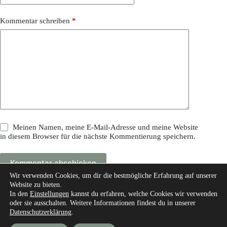
Kommentar schreiben
*
Meinen Namen, meine E-Mail-Adresse und meine Website
in diesem Browser für die nächste Kommentierung speichern.
Kommentar abschicken
Wir verwenden Cookies, um dir die bestmögliche Erfahrung auf unserer
Website zu bieten.
In den
Einstellungen
kannst du erfahren, welche Cookies wir verwenden
oder sie ausschalten. Weitere Informationen findest du in unserer
Datenschutzerklärung
.
Start
Über mich
Unsere Autoren
Experte werden
unsere Messgeräte und Werkzeuge