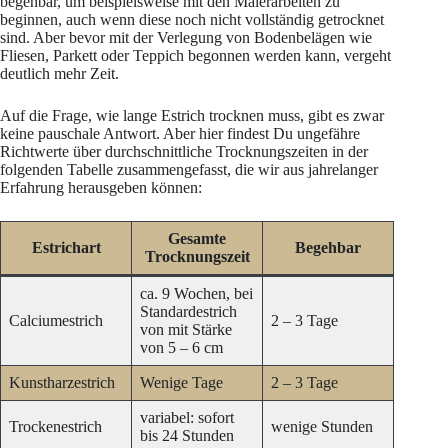
begehbar, um beispielsweise mit den Malerarbeiten zu
beginnen, auch wenn diese noch nicht vollständig getrocknet
sind. Aber bevor mit der Verlegung von Bodenbelägen wie
Fliesen, Parkett oder Teppich begonnen werden kann, vergeht
deutlich mehr Zeit.
Auf die Frage, wie lange Estrich trocknen muss, gibt es zwar
keine pauschale Antwort. Aber hier findest Du ungefähre
Richtwerte über durchschnittliche Trocknungszeiten in der
folgenden Tabelle zusammengefasst, die wir aus jahrelanger
Erfahrung herausgeben können:
Gesamte
Estrichart
Begehbar
Trocknungszeit
ca. 9 Wochen, bei
Standardestrich
Calciumestrich
2 – 3 Tage
von mit Stärke
von 5 – 6 cm
Kunstharzestrich
Wenige Tage
2 – 3 Tage
variabel: sofort
Trockenestrich
wenige Stunden
bis 24 Stunden