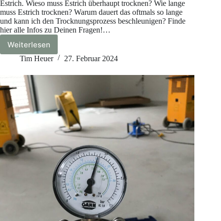
Estrich. Wieso muss Estrich überhaupt trocknen? Wie lange
muss Estrich trocknen? Warum dauert das oftmals so lange
und kann ich den Trocknungsprozess beschleunigen? Finde
hier alle Infos zu Deinen Fragen!…
Weiterlesen
Wie
lange
Tim Heuer
27. Februar 2024
muss
Estrich
trocknen?