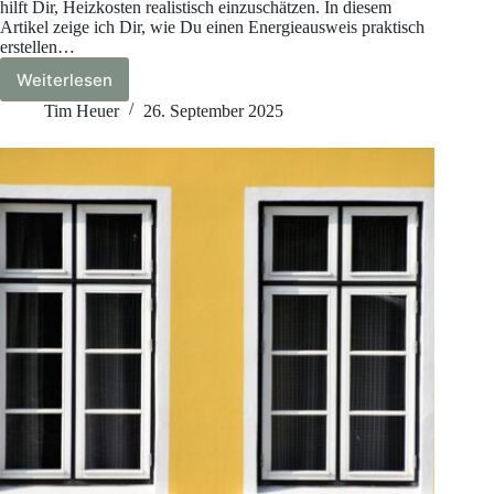
hilft Dir, Heizkosten realistisch einzuschätzen. In diesem
Artikel zeige ich Dir, wie Du einen Energieausweis praktisch
erstellen…
Weiterlesen
Energieausweis
erstellen:
Tim Heuer
26. September 2025
Schritt
für
Schritt
erklärt