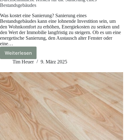
Bestandsgebäudes
Was kostet eine Sanierung? Sanierung eines
Bestandsgebäudes kann eine lohnende Investition sein, um
den Wohnkomfort zu erhöhen, Energiekosten zu senken und
den Wert der Immobilie langfristig zu steigern. Ob es um eine
energetische Sanierung, den Austausch alter Fenster oder
eine…
Weiterlesen
Durchschnittliche
Kosten
Tim Heuer
9. März 2025
für
die
Sanierung
eines
Bestandsgebäudes