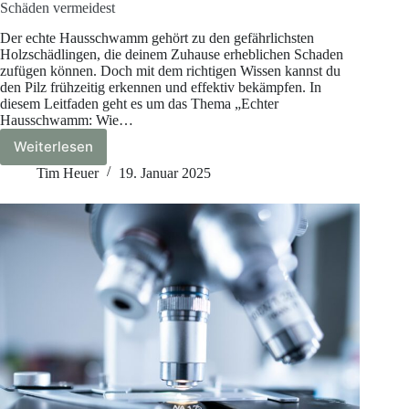
Schäden vermeidest
Der echte Hausschwamm gehört zu den gefährlichsten
Holzschädlingen, die deinem Zuhause erheblichen Schaden
zufügen können. Doch mit dem richtigen Wissen kannst du
den Pilz frühzeitig erkennen und effektiv bekämpfen. In
diesem Leitfaden geht es um das Thema „Echter
Hausschwamm: Wie…
Weiterlesen
Echter
Hausschwamm:
Tim Heuer
19. Januar 2025
Wie
du
ihn
erkennst,
bekämpfst
und
Schäden
vermeidest