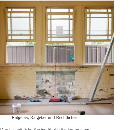
beim
Hausbau
Ratgeber
,
Ratgeber und Rechtliches
Durchschnittliche Kosten für die Sanierung eines