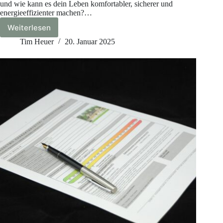
und wie kann es dein Leben komfortabler, sicherer und
energieeffizienter machen?…
Weiterlesen
Was
ist
Tim Heuer
20. Januar 2025
Smart
Home?
Die
Zukunft
des
vernetzten
Wohnens