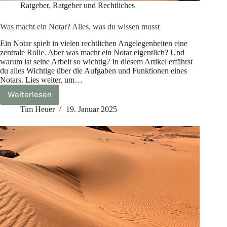
Ratgeber
,
Ratgeber und Rechtliches
Was macht ein Notar? Alles, was du wissen musst
Ein Notar spielt in vielen rechtlichen Angelegenheiten eine
zentrale Rolle. Aber was macht ein Notar eigentlich? Und
warum ist seine Arbeit so wichtig? In diesem Artikel erfährst
du alles Wichtige über die Aufgaben und Funktionen eines
Notars. Lies weiter, um…
Weiterlesen
Was
macht
Tim Heuer
19. Januar 2025
ein
Notar?
Alles,
was
du
wissen
musst