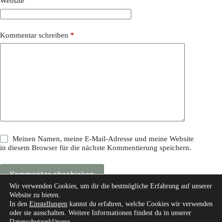
Website
Kommentar schreiben
*
Meinen Namen, meine E-Mail-Adresse und meine Website
in diesem Browser für die nächste Kommentierung speichern.
Kommentar abschicken
Wir verwenden Cookies, um dir die bestmögliche Erfahrung auf unserer
Website zu bieten.
In den
Einstellungen
kannst du erfahren, welche Cookies wir verwenden
oder sie ausschalten. Weitere Informationen findest du in unserer
Datenschutzerklärung
.