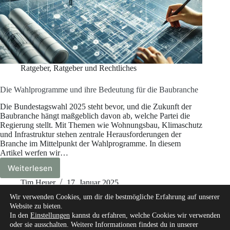
Ratgeber
,
Ratgeber und Rechtliches
Die Wahlprogramme und ihre Bedeutung für die Baubranche
Die Bundestagswahl 2025 steht bevor, und die Zukunft der
Baubranche hängt maßgeblich davon ab, welche Partei die
Regierung stellt. Mit Themen wie Wohnungsbau, Klimaschutz
und Infrastruktur stehen zentrale Herausforderungen der
Branche im Mittelpunkt der Wahlprogramme. In diesem
Artikel werfen wir…
Weiterlesen
Die
Wahlprogramme
Tim Heuer
17. Januar 2025
und
Wir verwenden Cookies, um dir die bestmögliche Erfahrung auf unserer
ihre
Website zu bieten.
Bedeutung
In den
Einstellungen
kannst du erfahren, welche Cookies wir verwenden
für
oder sie ausschalten. Weitere Informationen findest du in unserer