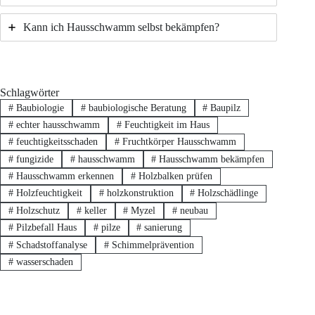
Kann ich Hausschwamm selbst bekämpfen?
Schlagwörter
#
Baubiologie
#
baubiologische Beratung
#
Baupilz
#
echter hausschwamm
#
Feuchtigkeit im Haus
#
feuchtigkeitsschaden
#
Fruchtkörper Hausschwamm
#
fungizide
#
hausschwamm
#
Hausschwamm bekämpfen
#
Hausschwamm erkennen
#
Holzbalken prüfen
#
Holzfeuchtigkeit
#
holzkonstruktion
#
Holzschädlinge
#
Holzschutz
#
keller
#
Myzel
#
neubau
#
Pilzbefall Haus
#
pilze
#
sanierung
#
Schadstoffanalyse
#
Schimmelprävention
#
wasserschaden