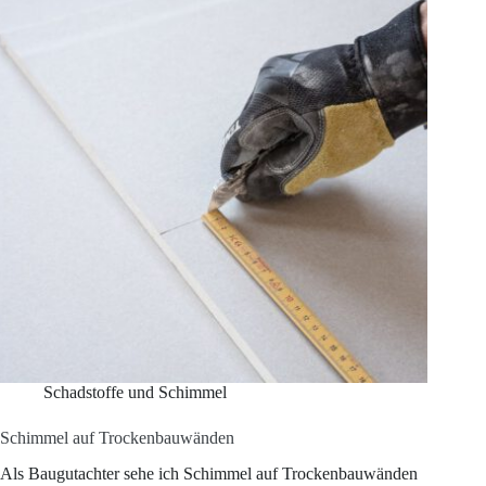
–
Eigenschaften,
Einsatz
und
Nachhaltigkeit
Schadstoffe und Schimmel
Schimmel auf Trockenbauwänden
Als Baugutachter sehe ich Schimmel auf Trockenbauwänden