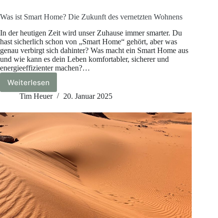
Was ist Smart Home? Die Zukunft des vernetzten Wohnens
In der heutigen Zeit wird unser Zuhause immer smarter. Du
hast sicherlich schon von „Smart Home“ gehört, aber was
genau verbirgt sich dahinter? Was macht ein Smart Home aus
und wie kann es dein Leben komfortabler, sicherer und
energieeffizienter machen?…
Weiterlesen
Was
ist
Tim Heuer
20. Januar 2025
Smart
Home?
Die
Zukunft
des
vernetzten
Wohnens