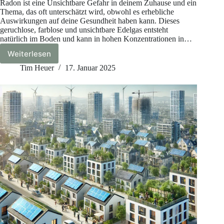
Radon ist eine Unsichtbare Gefahr in deinem Zuhause und ein
Thema, das oft unterschätzt wird, obwohl es erhebliche
Auswirkungen auf deine Gesundheit haben kann. Dieses
geruchlose, farblose und unsichtbare Edelgas entsteht
natürlich im Boden und kann in hohen Konzentrationen in…
Weiterlesen
Radon:
Unsichtbare
Tim Heuer
17. Januar 2025
Gefahr
in
deinem
Zuhause