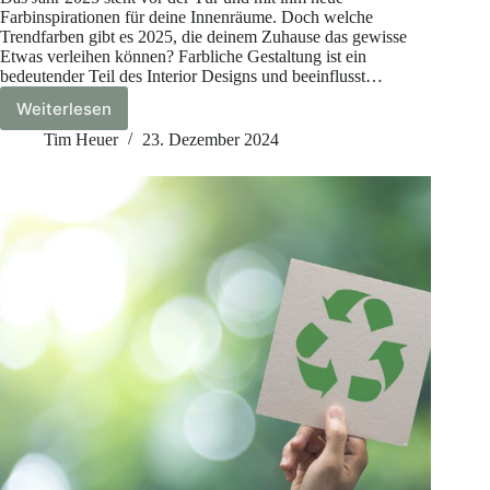
Farbinspirationen für deine Innenräume. Doch welche
Trendfarben gibt es 2025, die deinem Zuhause das gewisse
Etwas verleihen können? Farbliche Gestaltung ist ein
bedeutender Teil des Interior Designs und beeinflusst…
Weiterlesen
Was
sind
Tim Heuer
23. Dezember 2024
die
Trendfarben
2025
im
Innenraum?
So
gestaltest
du
dein
Zuhause
modern
und
stilvoll