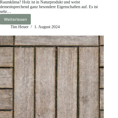
Raumklima? Holz ist in Naturprodukt und weist
dementsprechend ganz besondere Eigenschaften auf. Es ist
sehr…
Weiterlesen
Das
perfekte
Tim Heuer
1. August 2024
Raumklima
für
Parkettböden