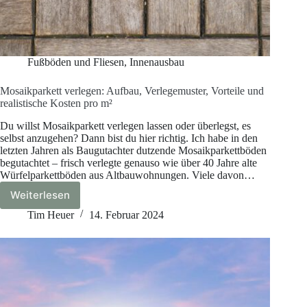
Fußböden und Fliesen
,
Innenausbau
Mosaikparkett verlegen: Aufbau, Verlegemuster, Vorteile und
realistische Kosten pro m²
Du willst Mosaikparkett verlegen lassen oder überlegst, es
selbst anzugehen? Dann bist du hier richtig. Ich habe in den
letzten Jahren als Baugutachter dutzende Mosaikparkettböden
begutachtet – frisch verlegte genauso wie über 40 Jahre alte
Würfelparkettböden aus Altbauwohnungen. Viele davon…
Weiterlesen
Mosaikparkett
verlegen:
Tim Heuer
14. Februar 2024
Aufbau,
Verlegemuster,
Vorteile
und
realistische
Kosten
pro