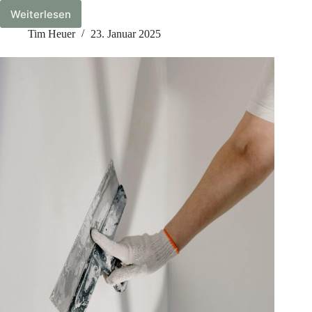
Weiterlesen
Pentachlorphenol
(PCP)
Tim Heuer
23. Januar 2025
–
Alles,
was
du
wissen
musst