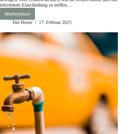
informierte Entscheidung zu treffen.…
Weiterlesen
Laminatboden:
Vor-
Tim Heuer
17. Februar 2025
und
Nachteile
im
Überblick