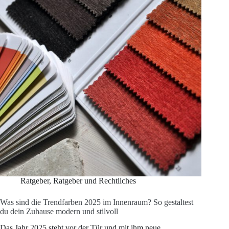
Strategien
für
dich
Ratgeber
,
Ratgeber und Rechtliches
Was sind die Trendfarben 2025 im Innenraum? So gestaltest
du dein Zuhause modern und stilvoll
Das Jahr 2025 steht vor der Tür und mit ihm neue