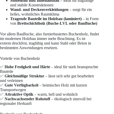
Möbelbau und Innenausbau
– ideal für tragfähige
und stabile Konstruktionen
Wand- und Deckenverkleidungen
– sorgt für ein
helles, wohnliches Raumklima
Tragende Bauteile im Holzbau (laminiert)
– in Form
von
Brettschichtholz (Buche-LVL oder BauBuche)
Vor allem BauBuche, also furnierbasiertes Buchenholz, findet
im modernen Holzbau immer mehr Beachtung. Es ist
extrem druckfest, tragfähig und kann Stahl oder Beton in
bestimmten Anwendungen ersetzen.
Vorteile von Buchenholz
✅
Hohe Festigkeit und Härte
– ideal für stark beanspruchte
Bauteile
✅
Gleichmäßige Struktur
– lässt sich sehr gut bearbeiten
und verleimen
✅
Gute Verfügbarkeit
– heimisches Holz mit kurzen
Transportwegen
✅
Attraktive Optik
– warm, hell und wohnlich
✅
Nachwachsender Rohstoff
– ökologisch sinnvoll bei
regionaler Herkunft