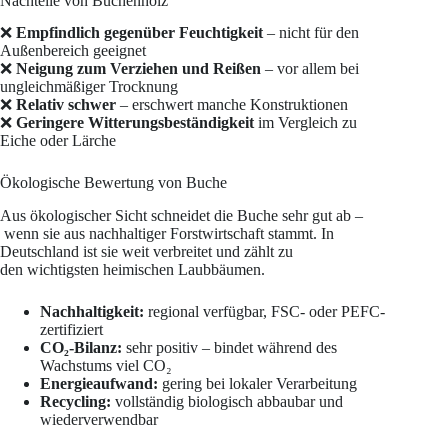
Nachteile von Buchenholz
❌
Empfindlich gegenüber Feuchtigkeit
– nicht für den
Außenbereich geeignet
❌
Neigung zum Verziehen und Reißen
– vor allem bei
ungleichmäßiger Trocknung
❌
Relativ schwer
– erschwert manche Konstruktionen
❌
Geringere Witterungsbeständigkeit
im Vergleich zu
Eiche oder Lärche
Ökologische Bewertung von Buche
Aus ökologischer Sicht schneidet die Buche sehr gut ab –
wenn sie aus nachhaltiger Forstwirtschaft stammt. In
Deutschland ist sie weit verbreitet und zählt zu
den wichtigsten heimischen Laubbäumen.
Nachhaltigkeit:
regional verfügbar, FSC- oder PEFC-
zertifiziert
CO₂-Bilanz:
sehr positiv – bindet während des
Wachstums viel CO₂
Energieaufwand:
gering bei lokaler Verarbeitung
Recycling:
vollständig biologisch abbaubar und
wiederverwendbar