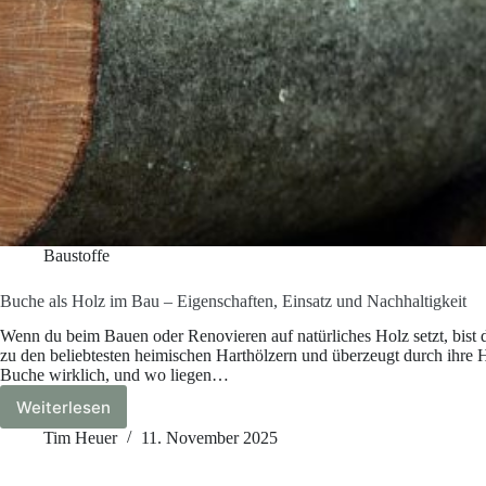
Baustoffe
Buche als Holz im Bau – Eigenschaften, Einsatz und Nachhaltigkeit
Wenn du beim Bauen oder Renovieren auf natürliches Holz setzt, bist
zu den beliebtesten heimischen Harthölzern und überzeugt durch ihre 
Buche wirklich, und wo liegen…
Weiterlesen
Buche
als
Tim Heuer
11. November 2025
Holz
im