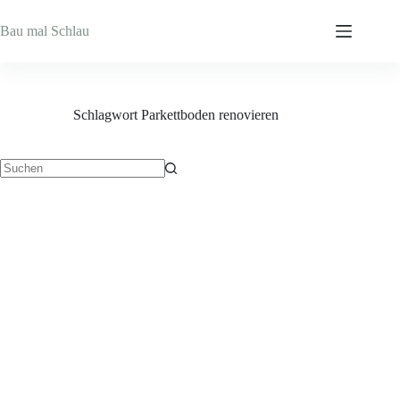
Zum
Inhalt
Bau mal Schlau
springen
Schlagwort
Parkettboden renovieren
Keine
Ergebnisse