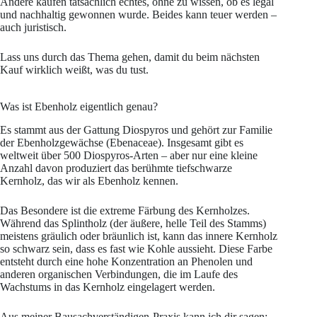
Andere kaufen tatsächlich echtes, ohne zu wissen, ob es legal
und nachhaltig gewonnen wurde. Beides kann teuer werden –
auch juristisch.
Lass uns durch das Thema gehen, damit du beim nächsten
Kauf wirklich weißt, was du tust.
Was ist Ebenholz eigentlich genau?
Es stammt aus der Gattung Diospyros und gehört zur Familie
der Ebenholzgewächse (Ebenaceae). Insgesamt gibt es
weltweit über 500 Diospyros-Arten – aber nur eine kleine
Anzahl davon produziert das berühmte tiefschwarze
Kernholz, das wir als Ebenholz kennen.
Das Besondere ist die extreme Färbung des Kernholzes.
Während das Splintholz (der äußere, helle Teil des Stamms)
meistens gräulich oder bräunlich ist, kann das innere Kernholz
so schwarz sein, dass es fast wie Kohle aussieht. Diese Farbe
entsteht durch eine hohe Konzentration an Phenolen und
anderen organischen Verbindungen, die im Laufe des
Wachstums in das Kernholz eingelagert werden.
Aus meiner Bausachverständigen-Praxis kann ich dir sagen: