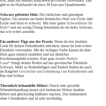
will, kann ein dunkles Räuchereiche-Furnier verwenden. Das
gibt es im Holzhandel ab etwa 30 Euro pro Quadratmeter.
Schwarz gebeiztes Holz:
Die einfachste und günstigste
Option. Du nimmst ein hartes heimisches Holz wie Eiche oder
Esche und beizt es schwarz. Mit einer guten
Schwarzbeize für
Holz*
und ein wenig Übung bekommst du ein tiefes Schwarz,
das wie echtes aussieht.
Ein anderer Tipp aus der Praxis:
Wenn du den dunklen
Look für deinen Parkettboden möchtest, musst du kein echtes
Ebenholz verwenden. Mit der richtigen Farbe kannst du dein
Holz ganz einfach einfärben und ein ähnliches
Erscheinungsbild erzielen. Eine gute
dunkle Parkett-
Lasur*
bringt deinen Boden auf das gewünschte Ebenholz-
Schwarz. Mehr zu Bodenbelägen und Parkett findest du auch
im Ratgeber
Geschichte und Entstehung von Parkettboden
auf
Bau mal Schlau.
Thermisch behandelte Hölzer:
Durch eine spezielle
Wärmebehandlung lassen sich heimische Hölzer dunkler
färben und gleichzeitig haltbarer machen. Das funktioniert
ohne Chemikalien und ist sehr nachhaltig.