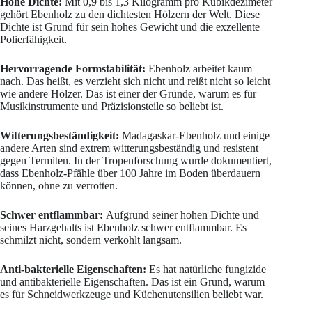
Hohe Dichte:
Mit 0,9 bis 1,3 Kilogramm pro Kubikdezimeter
gehört Ebenholz zu den dichtesten Hölzern der Welt. Diese
Dichte ist Grund für sein hohes Gewicht und die exzellente
Polierfähigkeit.
Hervorragende Formstabilität:
Ebenholz arbeitet kaum
nach. Das heißt, es verzieht sich nicht und reißt nicht so leicht
wie andere Hölzer. Das ist einer der Gründe, warum es für
Musikinstrumente und Präzisionsteile so beliebt ist.
Witterungsbeständigkeit:
Madagaskar-Ebenholz und einige
andere Arten sind extrem witterungsbeständig und resistent
gegen Termiten. In der Tropenforschung wurde dokumentiert,
dass Ebenholz-Pfähle über 100 Jahre im Boden überdauern
können, ohne zu verrotten.
Schwer entflammbar:
Aufgrund seiner hohen Dichte und
seines Harzgehalts ist Ebenholz schwer entflammbar. Es
schmilzt nicht, sondern verkohlt langsam.
Anti-bakterielle Eigenschaften:
Es hat natürliche fungizide
und antibakterielle Eigenschaften. Das ist ein Grund, warum
es für Schneidwerkzeuge und Küchenutensilien beliebt war.