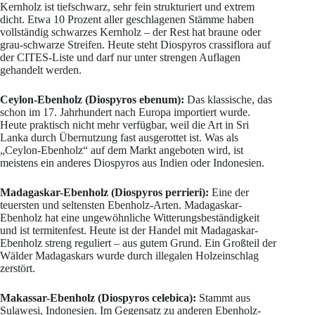
Kernholz ist tiefschwarz, sehr fein strukturiert und extrem
dicht. Etwa 10 Prozent aller geschlagenen Stämme haben
vollständig schwarzes Kernholz – der Rest hat braune oder
grau-schwarze Streifen. Heute steht Diospyros crassiflora auf
der CITES-Liste und darf nur unter strengen Auflagen
gehandelt werden.
Ceylon-Ebenholz (Diospyros ebenum):
Das klassische, das
schon im 17. Jahrhundert nach Europa importiert wurde.
Heute praktisch nicht mehr verfügbar, weil die Art in Sri
Lanka durch Übernutzung fast ausgerottet ist. Was als
„Ceylon-Ebenholz“ auf dem Markt angeboten wird, ist
meistens ein anderes Diospyros aus Indien oder Indonesien.
Madagaskar-Ebenholz (Diospyros perrieri):
Eine der
teuersten und seltensten Ebenholz-Arten. Madagaskar-
Ebenholz hat eine ungewöhnliche Witterungsbeständigkeit
und ist termitenfest. Heute ist der Handel mit Madagaskar-
Ebenholz streng reguliert – aus gutem Grund. Ein Großteil der
Wälder Madagaskars wurde durch illegalen Holzeinschlag
zerstört.
Makassar-Ebenholz (Diospyros celebica):
Stammt aus
Sulawesi, Indonesien. Im Gegensatz zu anderen Ebenholz-