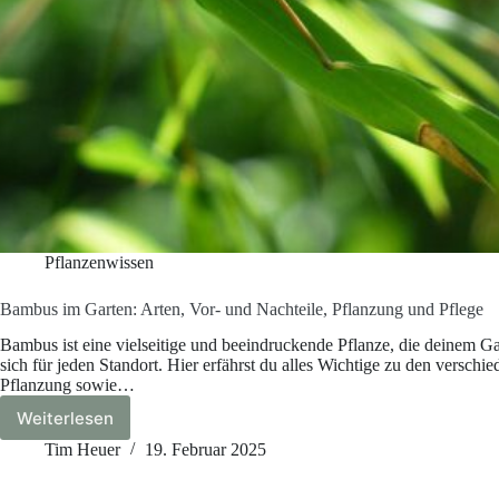
Pflanzenwissen
Bambus im Garten: Arten, Vor- und Nachteile, Pflanzung und Pflege
Bambus ist eine vielseitige und beeindruckende Pflanze, die deinem Gar
sich für jeden Standort. Hier erfährst du alles Wichtige zu den versch
Pflanzung sowie…
Weiterlesen
Bambus
im
Tim Heuer
19. Februar 2025
Garten:
Arten,