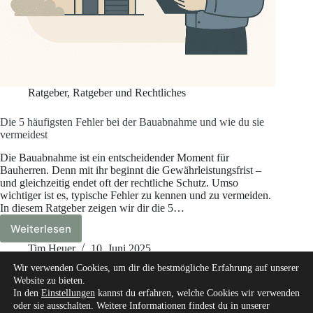
Ratgeber
,
Ratgeber und Rechtliches
Die 5 häufigsten Fehler bei der Bauabnahme und wie du sie
vermeidest
Die Bauabnahme ist ein entscheidender Moment für
Bauherren. Denn mit ihr beginnt die Gewährleistungsfrist –
und gleichzeitig endet oft der rechtliche Schutz. Umso
wichtiger ist es, typische Fehler zu kennen und zu vermeiden.
In diesem Ratgeber zeigen wir dir die 5…
Weiterlesen
Die
5
Tim Heuer
10. Juni 2025
häufigsten
Wir verwenden Cookies, um dir die bestmögliche Erfahrung auf unserer
Fehler
Website zu bieten.
bei
In den
Einstellungen
kannst du erfahren, welche Cookies wir verwenden
der
oder sie ausschalten. Weitere Informationen findest du in unserer