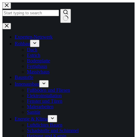
Zum
Inhalt
springen
Keine
Ergebnisse
Experten-Netzwerk
Rohbau
Dach
Estrich
Bodenplatte
Fertighaus
Massivhaus
Baustoffe
Innenausbau
Fußböden und Fliesen
Elektroinstallation
Fenster und Türen
Malerarbeiten
Sanitär
Energie & Klima
Luftdichtes Bauen
Schadstoffe und Schimmel
Heizung und Kamin