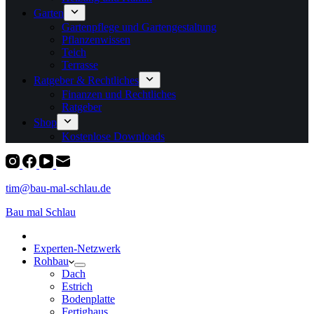
Garten
Gartenpflege und Gartengestaltung
Pflanzenwissen
Teich
Terrasse
Ratgeber & Rechtliches
Finanzen und Rechtliches
Ratgeber
Shop
Kostenlose Downloads
tim@bau-mal-schlau.de
Bau mal Schlau
Experten-Netzwerk
Rohbau
Dach
Estrich
Bodenplatte
Fertighaus