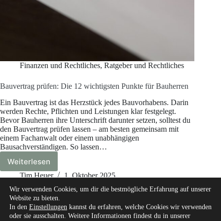
Finanzen und Rechtliches
,
Ratgeber und Rechtliches
Bauvertrag prüfen: Die 12 wichtigsten Punkte für Bauherren
Ein Bauvertrag ist das Herzstück jedes Bauvorhabens. Darin
werden Rechte, Pflichten und Leistungen klar festgelegt.
Bevor Bauherren ihre Unterschrift darunter setzen, solltest du
den Bauvertrag prüfen lassen – am besten gemeinsam mit
einem Fachanwalt oder einem unabhängigen
Bausachverständigen. So lassen…
Weiterlesen
Bauvertrag
prüfen:
Tim Heuer
1. Oktober 2025
Die
Wir verwenden Cookies, um dir die bestmögliche Erfahrung auf unserer
12
Website zu bieten.
wichtigsten
In den
Einstellungen
kannst du erfahren, welche Cookies wir verwenden
Punkte
oder sie ausschalten. Weitere Informationen findest du in unserer