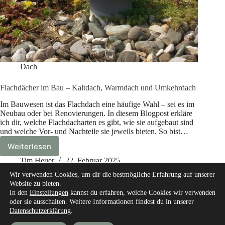
Dach
Flachdächer im Bau – Kaltdach, Warmdach und Umkehrdach
Im Bauwesen ist das Flachdach eine häufige Wahl – sei es im
Neubau oder bei Renovierungen. In diesem Blogpost erkläre
ich dir, welche Flachdacharten es gibt, wie sie aufgebaut sind
und welche Vor- und Nachteile sie jeweils bieten. So bist…
Weiterlesen
Flachdächer
im
Tim Heuer
22. Februar 2025
Bau
Wir verwenden Cookies, um dir die bestmögliche Erfahrung auf unserer
–
Website zu bieten.
Kaltdach,
In den
Einstellungen
kannst du erfahren, welche Cookies wir verwenden
Warmdach
oder sie ausschalten. Weitere Informationen findest du in unserer
und
Datenschutzerklärung
.
Start
Über mich
Unsere Autoren
Umkehrdach
Experte werden
unsere Messgeräte und Werkzeuge