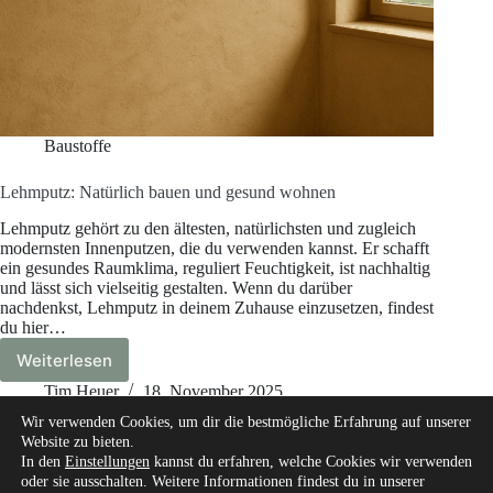
Baustoffe
Lehmputz: Natürlich bauen und gesund wohnen
Lehmputz gehört zu den ältesten, natürlichsten und zugleich
modernsten Innenputzen, die du verwenden kannst. Er schafft
ein gesundes Raumklima, reguliert Feuchtigkeit, ist nachhaltig
und lässt sich vielseitig gestalten. Wenn du darüber
nachdenkst, Lehmputz in deinem Zuhause einzusetzen, findest
du hier…
Weiterlesen
Lehmputz:
Natürlich
Tim Heuer
18. November 2025
bauen
Wir verwenden Cookies, um dir die bestmögliche Erfahrung auf unserer
und
Website zu bieten.
gesund
In den
Einstellungen
kannst du erfahren, welche Cookies wir verwenden
wohnen
oder sie ausschalten. Weitere Informationen findest du in unserer