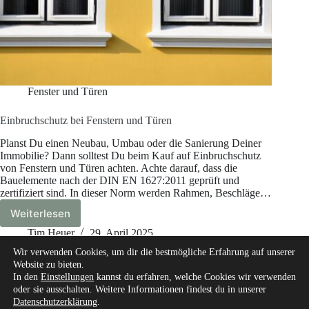
Fenster und Türen
Einbruchschutz bei Fenstern und Türen
Planst Du einen Neubau, Umbau oder die Sanierung Deiner
Immobilie? Dann solltest Du beim Kauf auf Einbruchschutz
von Fenstern und Türen achten. Achte darauf, dass die
Bauelemente nach der DIN EN 1627:2011 geprüft und
zertifiziert sind. In dieser Norm werden Rahmen, Beschläge…
Weiterlesen
Einbruchschutz
bei
Tim Heuer
29. April 2025
Fenstern
Wir verwenden Cookies, um dir die bestmögliche Erfahrung auf unserer
und
Website zu bieten.
Türen
In den
Einstellungen
kannst du erfahren, welche Cookies wir verwenden
oder sie ausschalten. Weitere Informationen findest du in unserer
Datenschutzerklärung
.
Start
Über mich
Unsere Autoren