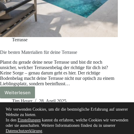
Terrasse
Die besten Materialien für deine Terrasse
Planst du gerade deine neue Terrasse und bist dir noch
unsicher, welcher Terrassenbelag der richtige für dich ist?
Keine Sorge – genau darum geht es hier. Der richtige
Bodenbelag macht deine Terrasse nicht nur optisch zu einem
Lieblingsplatz, sondern beeinflusst…
Weiterlesen
Die
besten
Tim Heuer
28. April 2025
Materialien
Wir verwenden Cookies, um dir die bestmögliche Erfahrung auf unserer
für
Website zu bieten.
deine
In den
Einstellungen
kannst du erfahren, welche Cookies wir verwenden
Terrasse
oder sie ausschalten. Weitere Informationen findest du in unserer
Datenschutzerklärung
.
Start
Über mich
Unsere Autoren