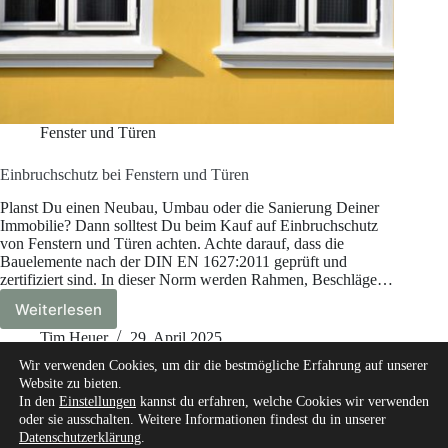
Fenster und Türen
Einbruchschutz bei Fenstern und Türen
Planst Du einen Neubau, Umbau oder die Sanierung Deiner
Immobilie? Dann solltest Du beim Kauf auf Einbruchschutz
von Fenstern und Türen achten. Achte darauf, dass die
Bauelemente nach der DIN EN 1627:2011 geprüft und
zertifiziert sind. In dieser Norm werden Rahmen, Beschläge…
Weiterlesen
Einbruchschutz
bei
Tim Heuer
29. April 2025
Fenstern
Wir verwenden Cookies, um dir die bestmögliche Erfahrung auf unserer
und
Website zu bieten.
Türen
In den
Einstellungen
kannst du erfahren, welche Cookies wir verwenden
oder sie ausschalten. Weitere Informationen findest du in unserer
Datenschutzerklärung
.
Start
Über mich
Unsere Autoren