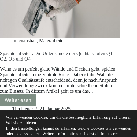
Innenausbau
,
Malerarbeiten
Spachtelarbeiten: Die Unterschiede der Qualitätsstufen Q1,
Q2, Q3 und Q4
Wenn es um perfekt glatte Wände und Decken geht, spielen
Spachtelarbeiten eine zentrale Rolle. Dabei ist die Wahl der
richtigen Qualitätsstufe entscheidend, denn je nach Anspruch
und Verwendungszweck kommen unterschiedliche Stufen
zum Einsatz. In diesem Artikel geht es um das…
Weiterlesen
Spachtelarbeiten:
Die
Tim Heuer
21. Januar 2025
Unterschiede
Wir verwenden Cookies, um dir die bestmögliche Erfahrung auf unserer
der
Website zu bieten.
Qualitätsstufen
In den
Einstellungen
kannst du erfahren, welche Cookies wir verwenden
Q1,
oder sie ausschalten. Weitere Informationen findest du in unserer