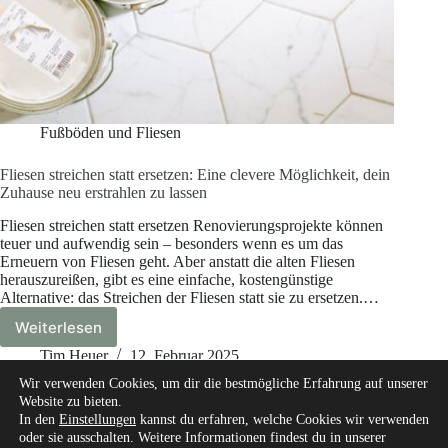
Fußböden und Fliesen
Fliesen streichen statt ersetzen: Eine clevere Möglichkeit, dein
Zuhause neu erstrahlen zu lassen
Fliesen streichen statt ersetzen Renovierungsprojekte können
teuer und aufwendig sein – besonders wenn es um das
Erneuern von Fliesen geht. Aber anstatt die alten Fliesen
herauszureißen, gibt es eine einfache, kostengünstige
Alternative: das Streichen der Fliesen statt sie zu ersetzen.…
Weiterlesen
Fliesen
streichen
Tim Heuer
12. Februar 2025
statt
Wir verwenden Cookies, um dir die bestmögliche Erfahrung auf unserer
ersetzen:
Website zu bieten.
Eine
In den
Einstellungen
kannst du erfahren, welche Cookies wir verwenden
clevere
oder sie ausschalten. Weitere Informationen findest du in unserer