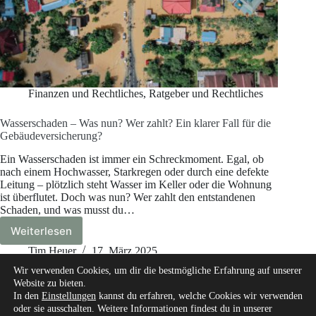
Finanzen und Rechtliches
,
Ratgeber und Rechtliches
Wasserschaden – Was nun? Wer zahlt? Ein klarer Fall für die
Gebäudeversicherung?
Ein Wasserschaden ist immer ein Schreckmoment. Egal, ob
nach einem Hochwasser, Starkregen oder durch eine defekte
Leitung – plötzlich steht Wasser im Keller oder die Wohnung
ist überflutet. Doch was nun? Wer zahlt den entstandenen
Schaden, und was musst du…
Weiterlesen
Wasserschaden
–
Tim Heuer
17. März 2025
Was
Wir verwenden Cookies, um dir die bestmögliche Erfahrung auf unserer
nun?
Website zu bieten.
Wer
In den
Einstellungen
kannst du erfahren, welche Cookies wir verwenden
zahlt?
oder sie ausschalten. Weitere Informationen findest du in unserer