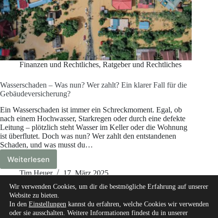
Finanzen und Rechtliches
,
Ratgeber und Rechtliches
Wasserschaden – Was nun? Wer zahlt? Ein klarer Fall für die
Gebäudeversicherung?
Ein Wasserschaden ist immer ein Schreckmoment. Egal, ob
nach einem Hochwasser, Starkregen oder durch eine defekte
Leitung – plötzlich steht Wasser im Keller oder die Wohnung
ist überflutet. Doch was nun? Wer zahlt den entstandenen
Schaden, und was musst du…
Weiterlesen
Wasserschaden
–
Tim Heuer
17. März 2025
Was
Wir verwenden Cookies, um dir die bestmögliche Erfahrung auf unserer
nun?
Website zu bieten.
Wer
In den
Einstellungen
kannst du erfahren, welche Cookies wir verwenden
zahlt?
oder sie ausschalten. Weitere Informationen findest du in unserer