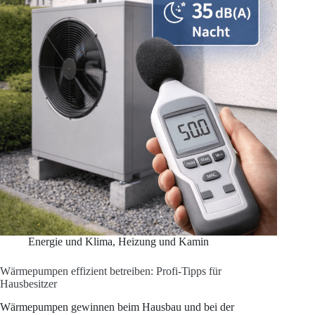
Kosten
kennt
fast
niemand
(mit
echten
Zahlen
aus
der
Praxis)
Energie und Klima
,
Heizung und Kamin
Wärmepumpen effizient betreiben: Profi-Tipps für
Hausbesitzer
Wärmepumpen gewinnen beim Hausbau und bei der