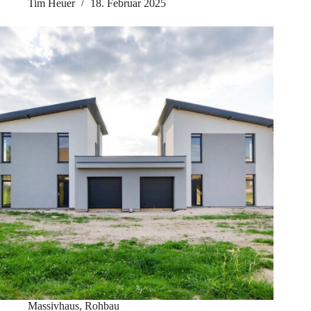
Deine
Tim Heuer
18. Februar 2025
Prävention
gegen
Baumängel
Massivhaus
,
Rohbau