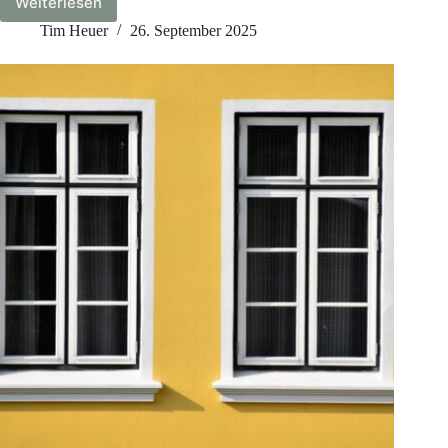
Weiterlesen
Sondertilgungen
bei
Tim Heuer
26. September 2025
der
Baufinanzierung