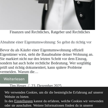
Finanzen und Rechtliches
,
Ratgeber und Rechtliches
Abnahme einer Eigentumswohnung: So gehst du richtig vor
Bevor du als Käufer einer Eigentumswohnung offiziell
Eigentümer wirst, steht die Bauabnahme deiner Wohnung an.
Sie markiert nicht nur den letzten Schritt vor dem Einzug,
sondern hat auch hohe rechtliche Bedeutung. Wer sorgfältig
prüft und richtig dokumentiert, kann spätere Probleme
vermeiden. Warum die…
Weiterlesen
Abnahme
einer
Tim Heuer
23. Dezember 2025
Eigentumswohnung:
Wir verwenden Cookies, um dir die bestmögliche Erfahrung auf unserer
So
Website zu bieten.
gehst
In den
Einstellungen
kannst du erfahren, welche Cookies wir verwenden
du
oder sie ausschalten. Weitere Informationen findest du in unserer