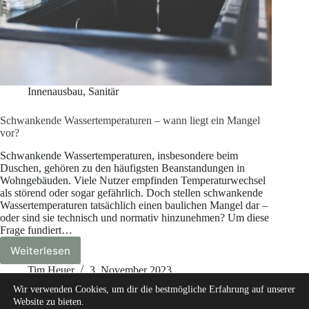
Innenausbau
,
Sanitär
Schwankende Wassertemperaturen – wann liegt ein Mangel
vor?
Schwankende Wassertemperaturen, insbesondere beim
Duschen, gehören zu den häufigsten Beanstandungen in
Wohngebäuden. Viele Nutzer empfinden Temperaturwechsel
als störend oder sogar gefährlich. Doch stellen schwankende
Wassertemperaturen tatsächlich einen baulichen Mangel dar –
oder sind sie technisch und normativ hinzunehmen? Um diese
Frage fundiert…
Weiterlesen
Schwankende
Wassertemperaturen
Tim Heuer
3. November 2023
–
Wir verwenden Cookies, um dir die bestmögliche Erfahrung auf unserer
wann
Website zu bieten.
liegt