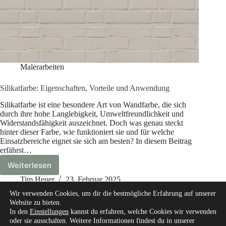
Malerarbeiten
Silikatfarbe: Eigenschaften, Vorteile und Anwendung
Silikatfarbe ist eine besondere Art von Wandfarbe, die sich
durch ihre hohe Langlebigkeit, Umweltfreundlichkeit und
Widerstandsfähigkeit auszeichnet. Doch was genau steckt
hinter dieser Farbe, wie funktioniert sie und für welche
Einsatzbereiche eignet sie sich am besten? In diesem Beitrag
erfährst…
Weiterlesen
Silikatfarbe:
Eigenschaften,
Tim Heuer
23. Februar 2025
Vorteile
Wir verwenden Cookies, um dir die bestmögliche Erfahrung auf unserer
und
Website zu bieten.
Anwendung
In den
Einstellungen
kannst du erfahren, welche Cookies wir verwenden
oder sie ausschalten. Weitere Informationen findest du in unserer