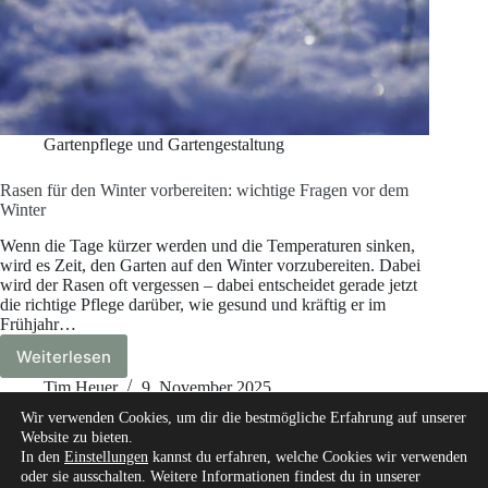
Gartenpflege und Gartengestaltung
Rasen für den Winter vorbereiten: wichtige Fragen vor dem
Winter
Wenn die Tage kürzer werden und die Temperaturen sinken,
wird es Zeit, den Garten auf den Winter vorzubereiten. Dabei
wird der Rasen oft vergessen – dabei entscheidet gerade jetzt
die richtige Pflege darüber, wie gesund und kräftig er im
Frühjahr…
Weiterlesen
Rasen
für
Tim Heuer
9. November 2025
den
Wir verwenden Cookies, um dir die bestmögliche Erfahrung auf unserer
Winter
Website zu bieten.
vorbereiten:
In den
Einstellungen
kannst du erfahren, welche Cookies wir verwenden
wichtige
oder sie ausschalten. Weitere Informationen findest du in unserer