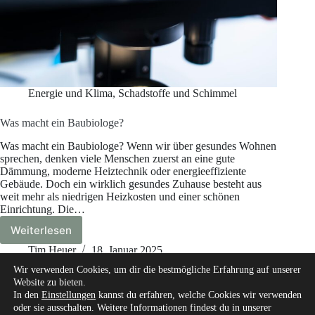
Energie und Klima
,
Schadstoffe und Schimmel
Was macht ein Baubiologe?
Was macht ein Baubiologe? Wenn wir über gesundes Wohnen
sprechen, denken viele Menschen zuerst an eine gute
Dämmung, moderne Heiztechnik oder energieeffiziente
Gebäude. Doch ein wirklich gesundes Zuhause besteht aus
weit mehr als niedrigen Heizkosten und einer schönen
Einrichtung. Die…
Weiterlesen
Was
macht
Tim Heuer
18. Januar 2025
ein
Wir verwenden Cookies, um dir die bestmögliche Erfahrung auf unserer
Baubiologe?
Website zu bieten.
In den
Einstellungen
kannst du erfahren, welche Cookies wir verwenden
oder sie ausschalten. Weitere Informationen findest du in unserer