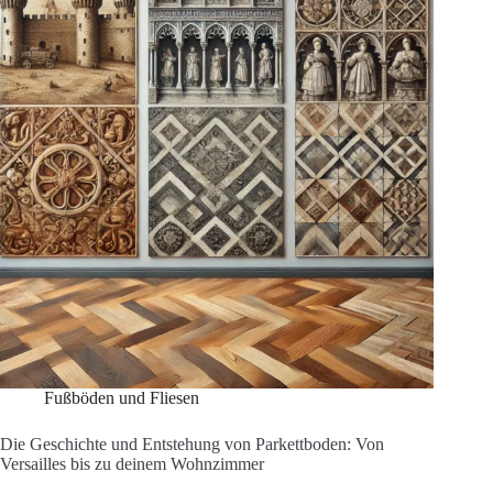
Experten
für
langlebige
Böden
Fußböden und Fliesen
Die Geschichte und Entstehung von Parkettboden: Von
Versailles bis zu deinem Wohnzimmer