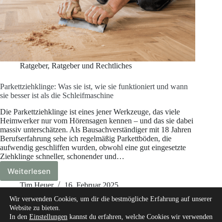
Ratgeber
,
Ratgeber und Rechtliches
Parkettziehklinge: Was sie ist, wie sie funktioniert und wann
sie besser ist als die Schleifmaschine
Die Parkettziehklinge ist eines jener Werkzeuge, das viele
Heimwerker nur vom Hörensagen kennen – und das sie dabei
massiv unterschätzen. Als Bausachverständiger mit 18 Jahren
Berufserfahrung sehe ich regelmäßig Parkettböden, die
aufwendig geschliffen wurden, obwohl eine gut eingesetzte
Ziehklinge schneller, schonender und…
Weiterlesen
Parkettziehklinge:
Was
Tim Heuer
16. Februar 2025
sie
Wir verwenden Cookies, um dir die bestmögliche Erfahrung auf unserer
ist,
Website zu bieten.
wie
In den
Einstellungen
kannst du erfahren, welche Cookies wir verwenden