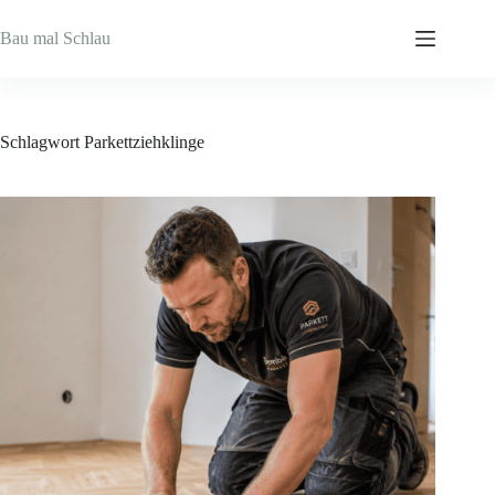
Zum
Inhalt
Bau mal Schlau
springen
Schlagwort
Parkettziehklinge