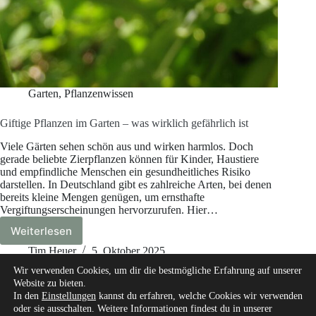
Garten
,
Pflanzenwissen
Giftige Pflanzen im Garten – was wirklich gefährlich ist
Viele Gärten sehen schön aus und wirken harmlos. Doch
gerade beliebte Zierpflanzen können für Kinder, Haustiere
und empfindliche Menschen ein gesundheitliches Risiko
darstellen. In Deutschland gibt es zahlreiche Arten, bei denen
bereits kleine Mengen genügen, um ernsthafte
Vergiftungserscheinungen hervorzurufen. Hier…
Weiterlesen
Giftige
Pflanzen
Tim Heuer
5. Oktober 2025
im
Wir verwenden Cookies, um dir die bestmögliche Erfahrung auf unserer
Garten
Website zu bieten.
–
In den
Einstellungen
kannst du erfahren, welche Cookies wir verwenden
was
oder sie ausschalten. Weitere Informationen findest du in unserer