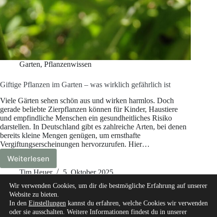
Garten
,
Pflanzenwissen
Giftige Pflanzen im Garten – was wirklich gefährlich ist
Viele Gärten sehen schön aus und wirken harmlos. Doch
gerade beliebte Zierpflanzen können für Kinder, Haustiere
und empfindliche Menschen ein gesundheitliches Risiko
darstellen. In Deutschland gibt es zahlreiche Arten, bei denen
bereits kleine Mengen genügen, um ernsthafte
Vergiftungserscheinungen hervorzurufen. Hier…
Weiterlesen
Giftige
Pflanzen
Tim Heuer
5. Oktober 2025
im
Wir verwenden Cookies, um dir die bestmögliche Erfahrung auf unserer
Garten
Website zu bieten.
–
In den
Einstellungen
kannst du erfahren, welche Cookies wir verwenden
was
oder sie ausschalten. Weitere Informationen findest du in unserer