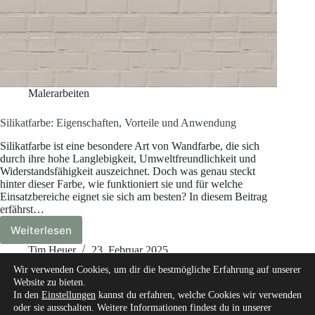
Malerarbeiten
Silikatfarbe: Eigenschaften, Vorteile und Anwendung
Silikatfarbe ist eine besondere Art von Wandfarbe, die sich
durch ihre hohe Langlebigkeit, Umweltfreundlichkeit und
Widerstandsfähigkeit auszeichnet. Doch was genau steckt
hinter dieser Farbe, wie funktioniert sie und für welche
Einsatzbereiche eignet sie sich am besten? In diesem Beitrag
erfährst…
Weiterlesen
Silikatfarbe:
Eigenschaften,
Tim Heuer
23. Februar 2025
Vorteile
Wir verwenden Cookies, um dir die bestmögliche Erfahrung auf unserer
und
Website zu bieten.
Anwendung
In den
Einstellungen
kannst du erfahren, welche Cookies wir verwenden
oder sie ausschalten. Weitere Informationen findest du in unserer