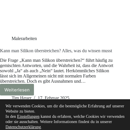
Malerarbeiten
Kann man Silikon überstreichen? Alles, was du wissen musst
Die Frage „Kann man Silikon überstreichen?“ führt häufig zu
gemischten Antworten, und die Wahrheit ist, dass die Antwort
sowohl „Ja“ als auch „Nein“ lautet. Herkömmliches Silikon
lässt sich im Allgemeinen nicht mit normalen Farben
überstreichen. Doch es gibt Ausnahmen und…
Weiterlesen
Kann
man
Tim Heuer
17. Februar 2025
Silikon
Wir verwenden Cookies, um dir die bestmögliche Erfahrung auf unserer
überstreichen?
Website zu bieten.
Alles,
In den
Einstellungen
kannst du erfahren, welche Cookies wir verwenden
was
oder sie ausschalten. Weitere Informationen findest du in unserer
du
Datenschutzerklärung
.
Start
Über mich
Unsere Autoren