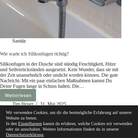
Sanitär
Wie warte ich Silikonfugen richtig?
Silikonfugen in der Dusche sind ständig Feuchtigkeit, Hitze
und Seifenrückständen ausgesetzt. Kein Wunder, dass sie mit
der Zeit unansehnlich oder undicht werden können. Die gute
Nachricht: Mit ein paar einfachen Maßnahmen kannst Du
Deine Fugen lange in Schuss halten. Die…
Weiterlesen
Wie
warte
Tim Heuer
31. Mai 2025
ich
Wir verwenden Cookies, um dir die bestmögliche Erfahrung auf unserer
Silikonfugen
Website zu bieten.
richtig?
In den
Einstellungen
kannst du erfahren, welche Cookies wir verwenden
oder sie ausschalten. Weitere Informationen findest du in unserer
Datenschutzerklärung
.
Start
Über mich
Unsere Autoren