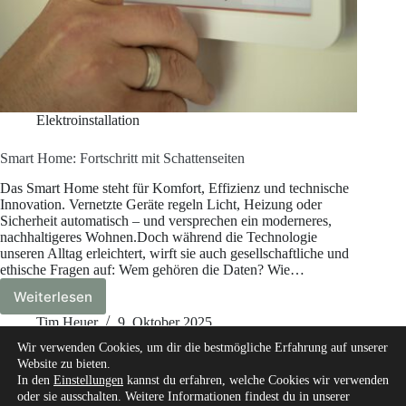
Elektroinstallation
Smart Home: Fortschritt mit Schattenseiten
Das Smart Home steht für Komfort, Effizienz und technische
Innovation. Vernetzte Geräte regeln Licht, Heizung oder
Sicherheit automatisch – und versprechen ein moderneres,
nachhaltigeres Wohnen.Doch während die Technologie
unseren Alltag erleichtert, wirft sie auch gesellschaftliche und
ethische Fragen auf: Wem gehören die Daten? Wie…
Weiterlesen
Smart
Home:
Tim Heuer
9. Oktober 2025
Fortschritt
Wir verwenden Cookies, um dir die bestmögliche Erfahrung auf unserer
mit
Website zu bieten.
Schattenseiten
In den
Einstellungen
kannst du erfahren, welche Cookies wir verwenden
oder sie ausschalten. Weitere Informationen findest du in unserer