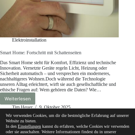
Elektroinstallation
Smart Home: Fortschritt mit Schattenseiten
Das Smart Home steht für Komfort, Effizienz und technische
Innovation. Vernetzte Geräte regeln Licht, Heizung oder
Sicherheit automatisch – und versprechen ein moderneres,
nachhaltigeres Wohnen.Doch während die Technologie
unseren Alltag erleichtert, wirft sie auch gesellschaftliche und
ethische Fragen auf: Wem gehören die Daten? Wie…
Weiterlesen
Smart
Home:
Tim Heuer
9. Oktober 2025
Fortschritt
Wir verwenden Cookies, um dir die bestmögliche Erfahrung auf unserer
mit
Website zu bieten.
Schattenseiten
In den
Einstellungen
kannst du erfahren, welche Cookies wir verwenden
oder sie ausschalten. Weitere Informationen findest du in unserer