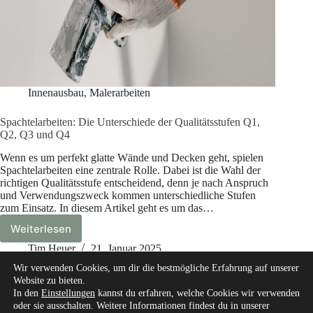
Innenausbau
,
Malerarbeiten
Spachtelarbeiten: Die Unterschiede der Qualitätsstufen Q1,
Q2, Q3 und Q4
Wenn es um perfekt glatte Wände und Decken geht, spielen
Spachtelarbeiten eine zentrale Rolle. Dabei ist die Wahl der
richtigen Qualitätsstufe entscheidend, denn je nach Anspruch
und Verwendungszweck kommen unterschiedliche Stufen
zum Einsatz. In diesem Artikel geht es um das…
Weiterlesen
Spachtelarbeiten:
Die
Tim Heuer
21. Januar 2025
Unterschiede
Wir verwenden Cookies, um dir die bestmögliche Erfahrung auf unserer
der
Website zu bieten.
Qualitätsstufen
In den
Einstellungen
kannst du erfahren, welche Cookies wir verwenden
Q1,
oder sie ausschalten. Weitere Informationen findest du in unserer