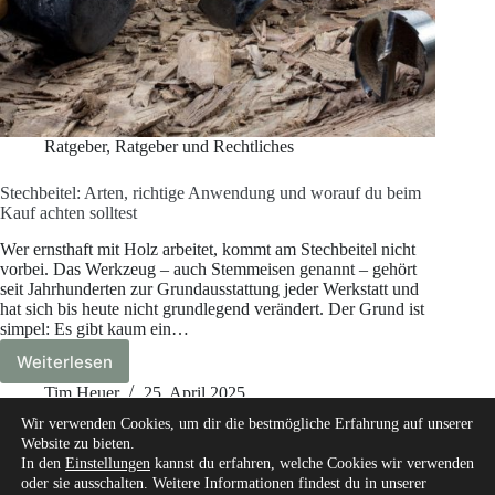
Ratgeber
,
Ratgeber und Rechtliches
Stechbeitel: Arten, richtige Anwendung und worauf du beim
Kauf achten solltest
Wer ernsthaft mit Holz arbeitet, kommt am Stechbeitel nicht
vorbei. Das Werkzeug – auch Stemmeisen genannt – gehört
seit Jahrhunderten zur Grundausstattung jeder Werkstatt und
hat sich bis heute nicht grundlegend verändert. Der Grund ist
simpel: Es gibt kaum ein…
Weiterlesen
Stechbeitel:
Arten,
Tim Heuer
25. April 2025
richtige
Wir verwenden Cookies, um dir die bestmögliche Erfahrung auf unserer
Anwendung
Website zu bieten.
und
In den
Einstellungen
kannst du erfahren, welche Cookies wir verwenden
worauf
oder sie ausschalten. Weitere Informationen findest du in unserer