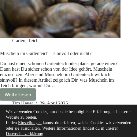
Garten
,
Teich
Muscheln im Gartenteich – sinnvoll oder nicht?
Du hast einen schönen Gartenteich oder planst gerade einen?
Dann hast Du sicher schon von der Idee gehört, Muscheln
einzusetzen. Aber sind Muscheln im Gartenteich wirklich
sinnvoll? In diesem Artikel zeige ich Dir, was Muscheln im
Teich bringen, worauf Du…
Weiterlesen
Muscheln
im
Tim Heuer
29. April 2025
Gartenteich
Wir verwenden Cookies, um dir die bestmögliche Erfahrung auf unserer
–
Website zu bieten.
sinnvoll
In den
Einstellungen
kannst du erfahren, welche Cookies wir verwenden
oder
oder sie ausschalten. Weitere Informationen findest du in unserer
nicht?
Datenschutzerklärung
.
Start
Über mich
Unsere Autoren