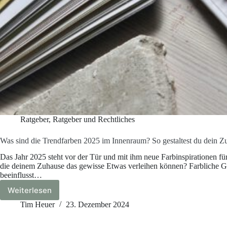
Ratgeber
,
Ratgeber und Rechtliches
Was sind die Trendfarben 2025 im Innenraum? So gestaltest du dein Z
Das Jahr 2025 steht vor der Tür und mit ihm neue Farbinspirationen f
die deinem Zuhause das gewisse Etwas verleihen können? Farbliche Ges
beeinflusst…
Weiterlesen
Was
sind
Tim Heuer
23. Dezember 2024
die
Trendfarben